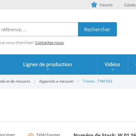
Favoris
Catal
0
que vous cherchiez?
Contactez-nous
Lignes de production
Vidéos
ole et de mesures
Appareils a mesurer
Trimos - TVM 602
mprimer
Télécharger
Numéro de Stock: W.01 1