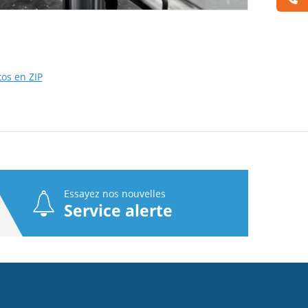
tos en ZIP
Essayez nos nouvelles
Service alerte