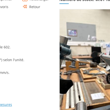
avoris
Retour
le 602.
) selon l'unité.
 mm/s.
mesures