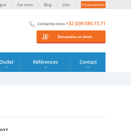
ogue
Par nous
Blog
Jobs
Financement
+32 (0)9/386.15.71
Contactez-nous
Demandez un devis
Outlet
Références
Contact
6037