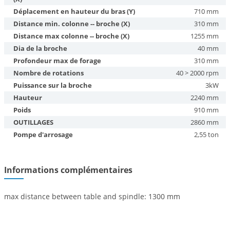
Déplacement en hauteur du bras (Y)
710 mm
Distance min. colonne -- broche (X)
310 mm
Distance max colonne -- broche (X)
1255 mm
Dia de la broche
40 mm
Profondeur max de forage
310 mm
Nombre de rotations
40 > 2000 rpm
Puissance sur la broche
3kW
Hauteur
2240 mm
Poids
910 mm
OUTILLAGES
2860 mm
Pompe d'arrosage
2,55 ton
Informations complémentaires
max distance between table and spindle: 1300 mm