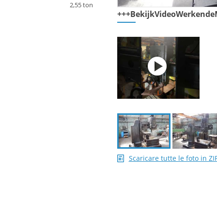
2,55 ton
+++BekijkVideoWerkende
Scaricare tutte le foto in ZI