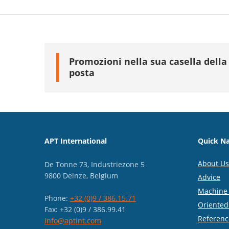
Promozioni nella sua casella della
posta
APT International
Quick Na
About Us
De Tonne 73, Industriezone 5
9800 Deinze, Belgium
Advice
Machine 
Phone:
+32 (0)9 / 386.15.71
Oriented
Fax: +32 (0)9 / 386.99.41
Referenc
info@aptint.com