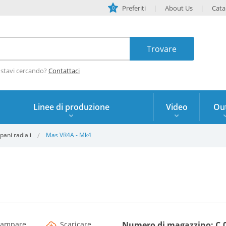
Preferiti
About Us
Cata
0
 stavi cercando?
Contattaci
Linee di produzione
Video
Out
pani radiali
Mas VR4A - Mk4
tampare
Scaricare
Numero di magazzino: C.0