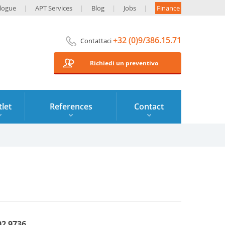
logue
APT Services
Blog
Jobs
Finance
+32 (0)9/386.15.71
Contattaci
Richiedi un preventivo
let
References
Contact
2 9736