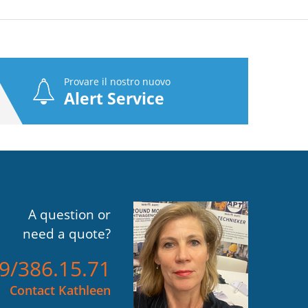
Provare il nostro nuovo
Alert Service
A question or
need a quote?
)9/386.15.71
Contact Kathleen