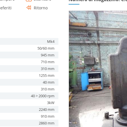
eferiti
Ritorno
Mk4
50/60 mm
945 mm
710 mm
310 mm
1255 mm
40 mm
310 mm
40 > 2000 rpm
3kW
2240 mm
910 mm
2860 mm