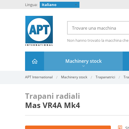
Lingua:
Italiano
Non hanno trovato la macchina che
Machinery stock
APT International
Machinery stock
Trapanatrici
Tra
Trapani radiali
Mas VR4A Mk4
S