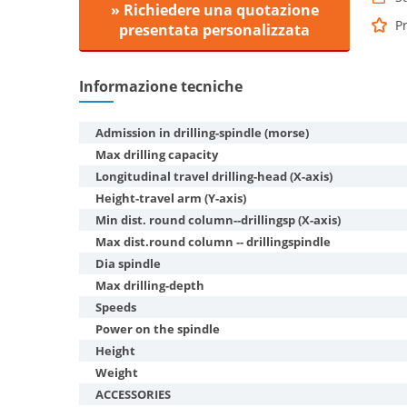
» Richiedere una quotazione
Pr
presentata personalizzata
Informazione tecniche
Admission in drilling-spindle (morse)
Max drilling capacity
Longitudinal travel drilling-head (X-axis)
Height-travel arm (Y-axis)
Min dist. round column--drillingsp (X-axis)
Max dist.round column -- drillingspindle
Dia spindle
Max drilling-depth
Speeds
Power on the spindle
Height
Weight
ACCESSORIES