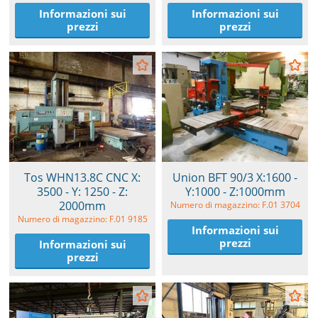
Informazioni sui
Informazioni sui
prezzi
prezzi
Tos WHN13.8C CNC X:
Union BFT 90/3 X:1600 -
3500 - Y: 1250 - Z:
Y:1000 - Z:1000mm
2000mm
Numero di magazzino: F.01 3704
Numero di magazzino: F.01 9185
Informazioni sui
prezzi
Informazioni sui
prezzi