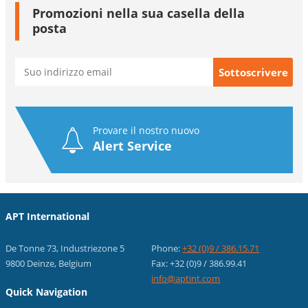
Promozioni nella sua casella della
posta
Provare il nostro nuovo
Alert Service
APT International
De Tonne 73, Industriezone 5
Phone:
+32 (0)9 / 386.15.71
9800 Deinze, Belgium
Fax: +32 (0)9 / 386.99.41
info@aptint.com
Quick Navigation