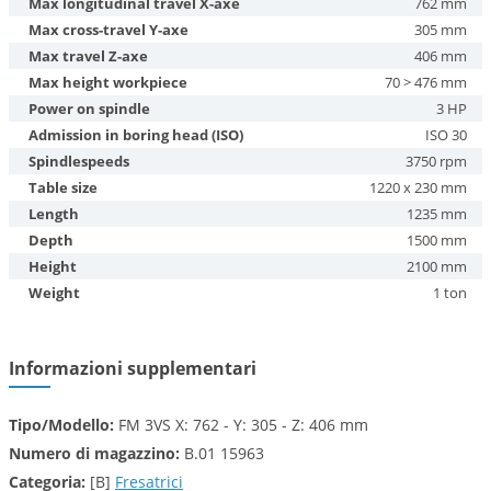
Max longitudinal travel X-axe
762 mm
Max cross-travel Y-axe
305 mm
Max travel Z-axe
406 mm
Max height workpiece
70 > 476 mm
Power on spindle
3 HP
Admission in boring head (ISO)
ISO 30
Spindlespeeds
3750 rpm
Table size
1220 x 230 mm
Length
1235 mm
Depth
1500 mm
Height
2100 mm
Weight
1 ton
Informazioni supplementari
Tipo/Modello:
FM 3VS X: 762 - Y: 305 - Z: 406 mm
Numero di magazzino:
B.01 15963
Categoria:
[B]
Fresatrici