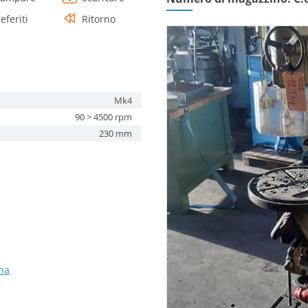
eferiti
Ritorno
Mk4
90 > 4500 rpm
230 mm
nna