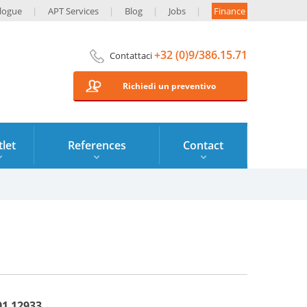
logue
APT Services
Blog
Jobs
Finance
+32 (0)9/386.15.71
Contattaci
Richiedi un preventivo
let
References
Contact
01 12933