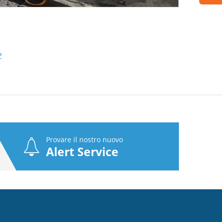
P
Provare il nostro nuovo
Alert Service