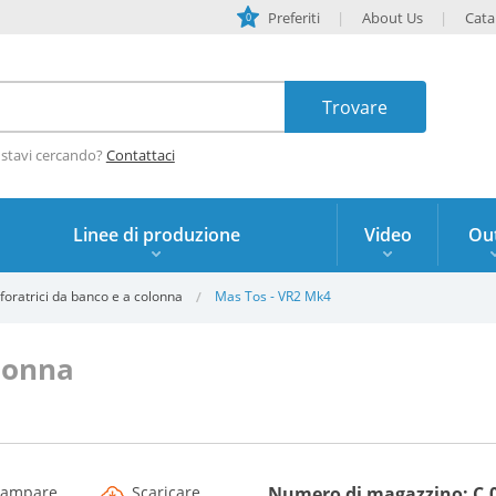
Preferiti
About Us
Cata
0
 stavi cercando?
Contattaci
Linee di produzione
Video
Out
foratrici da banco e a colonna
Mas Tos - VR2 Mk4
olonna
tampare
Scaricare
Numero di magazzino: C.