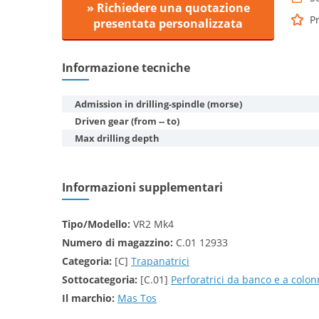
» Richiedere una quotazione
Pr
presentata personalizzata
Informazione tecniche
Admission in drilling-spindle (morse)
Driven gear (from -- to)
Max drilling depth
Informazioni supplementari
Tipo/Modello:
VR2 Mk4
Numero di magazzino:
C.01 12933
Categoria:
[C]
Trapanatrici
Sottocategoria:
[C.01]
Perforatrici da banco e a colo
Il marchio:
Mas Tos