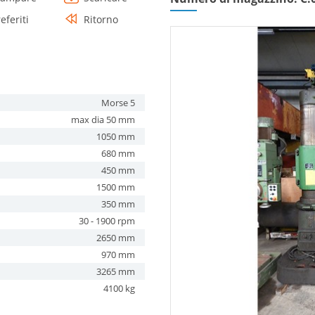
eferiti
Ritorno
Morse 5
max dia 50 mm
1050 mm
680 mm
450 mm
1500 mm
350 mm
30 - 1900 rpm
2650 mm
970 mm
3265 mm
4100 kg