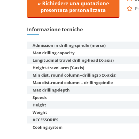
» Richiedere una quotazione
Pr
presentata personalizzata
Informazione tecniche
Admission in drilling-spindle (morse)
Max drilling capacity
Longitudinal travel drilling-head (X-axis)
Height-travel arm (Y-axis)
Min dist. round column--drillingsp (X-axis)
Max dist.round column -- drillingspindle
Max drilling-depth
Speeds
Height
Weight
ACCESSORIES
Cooling system