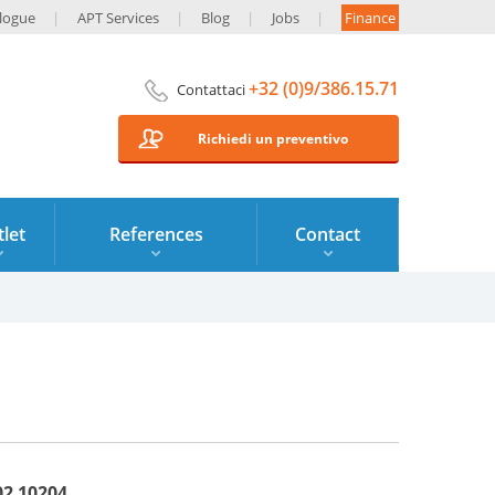
logue
APT Services
Blog
Jobs
Finance
+32 (0)9/386.15.71
Contattaci
Richiedi un preventivo
let
References
Contact
02 10204