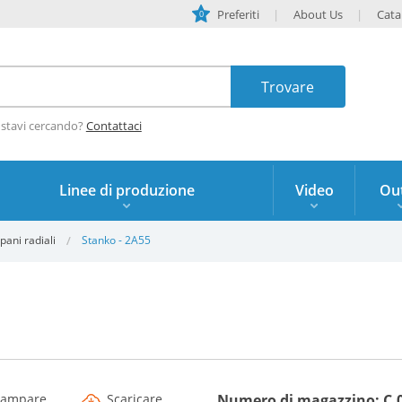
Preferiti
About Us
Cata
0
 stavi cercando?
Contattaci
Linee di produzione
Video
Out
pani radiali
Stanko - 2A55
tampare
Scaricare
Numero di magazzino: C.