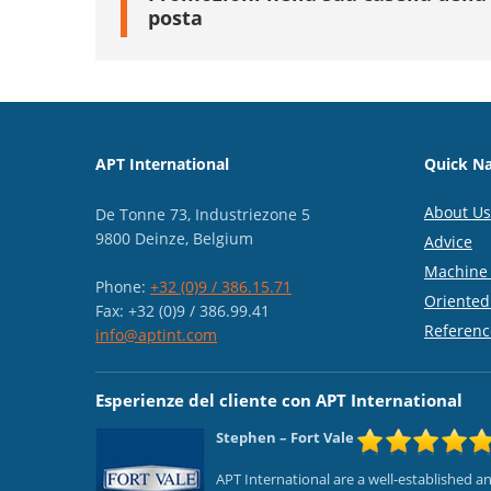
posta
APT International
Quick Na
About Us
De Tonne 73, Industriezone 5
9800 Deinze, Belgium
Advice
Machine 
Phone:
+32 (0)9 / 386.15.71
Oriented
Fax: +32 (0)9 / 386.99.41
Referenc
info@aptint.com
Esperienze del cliente con APT International
Stephen
– Fort Vale
APT International are a well-established 