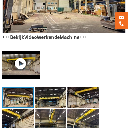
+++BekijkVideoWerkendeMachine+++