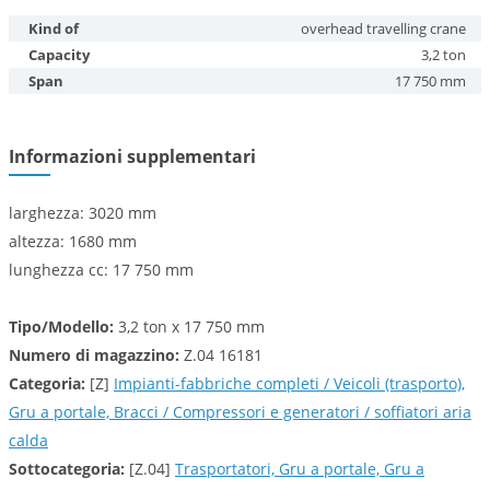
Kind of
overhead travelling crane
Capacity
3,2 ton
Span
17 750 mm
Informazioni supplementari
larghezza: 3020 mm
altezza: 1680 mm
lunghezza cc: 17 750 mm
Tipo/Modello:
3,2 ton x 17 750 mm
Numero di magazzino:
Z.04 16181
Categoria:
[Z]
Impianti-fabbriche completi / Veicoli (trasporto),
Gru a portale, Bracci / Compressori e generatori / soffiatori aria
calda
Sottocategoria:
[Z.04]
Trasportatori, Gru a portale, Gru a