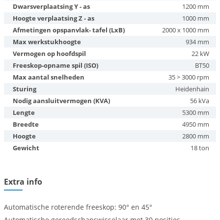
Dwarsverplaatsing Y - as
1200 mm
Hoogte verplaatsing Z - as
1000 mm
Afmetingen opspanvlak- tafel (LxB)
2000 x 1000 mm
Max werkstukhoogte
934 mm
Vermogen op hoofdspil
22 kW
Freeskop-opname spil (ISO)
BT50
Max aantal snelheden
35 > 3000 rpm
Sturing
Heidenhain
Nodig aansluitvermogen (KVA)
56 kVa
Lengte
5300 mm
Breedte
4950 mm
Hoogte
2800 mm
Gewicht
18 ton
Extra info
Automatische roterende freeskop: 90° en 45°
Automatische gereedschapswisselaar met 30 posities