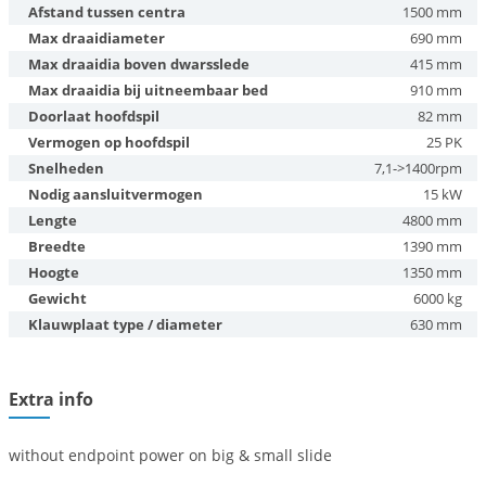
Afstand tussen centra
1500 mm
Max draaidiameter
690 mm
Max draaidia boven dwarsslede
415 mm
Max draaidia bij uitneembaar bed
910 mm
Doorlaat hoofdspil
82 mm
Vermogen op hoofdspil
25 PK
Snelheden
7,1->1400rpm
Nodig aansluitvermogen
15 kW
Lengte
4800 mm
Breedte
1390 mm
Hoogte
1350 mm
Gewicht
6000 kg
Klauwplaat type / diameter
630 mm
Extra info
without endpoint power on big & small slide