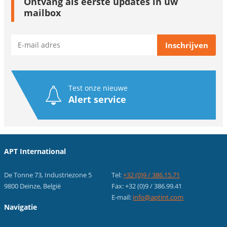
Ontvang als eerste updates in uw
mailbox
Test onze nieuwe
Alert service
APT International
De Tonne 73, Industriezone 5
Tel:
+32 (0)9 / 386.15.71
9800 Deinze, België
Fax: +32 (0)9 / 386.99.41
E-mail:
info@aptint.com
Navigatie