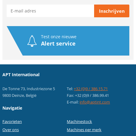
Test onze nieuwe
Alert service
APT International
De Tonne 73, Industriezone 5
Tel:
+32 (0)9 / 386.15.71
9800 Deinze, België
Fax: +32 (0)9 / 386.99.41
E-mail:
info@aptint.com
Navigatie
Favorieten
Machinestock
Over ons
Machines per merk