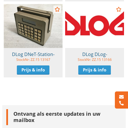
DLog DNeT-Station-
DLog DLog-
StockNr: ZZ.15 13167
StockNr: ZZ.15 13166
Prijs & info
Prijs & info
Ontvang als eerste updates in uw
mailbox