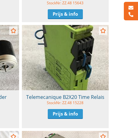
StockNr: ZZ.48 15643
Prijs & info
der
Telemecanique B2X20 Time Relais
StockNr: ZZ.48 15228
Prijs & info