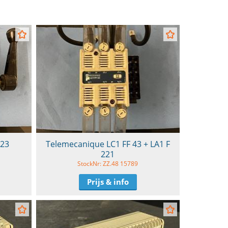
C23
Telemecanique LC1 FF 43 + LA1 F
221
StockNr: ZZ.48 15789
Prijs & info