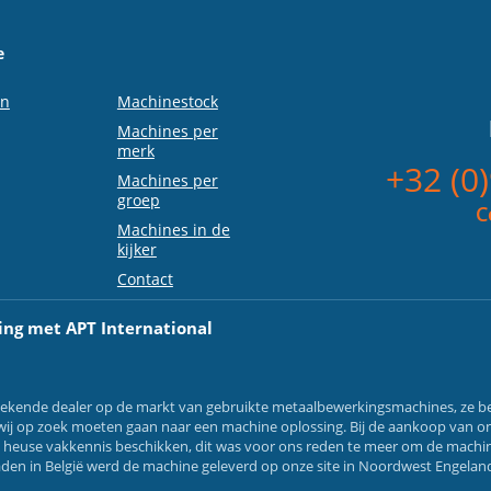
e
en
Machinestock
Machines per
merk
+32 (0
Machines per
groep
C
Machines in de
kijker
Contact
ing met APT International
 gekende dealer op de markt van gebruikte metaalbewerkingsmachines, ze be
ls wij op zoek moeten gaan naar een machine oplossing. Bij de aankoop van o
n heuse vakkennis beschikken, dit was voor ons reden te meer om de machin
aden in België werd de machine geleverd op onze site in Noordwest Engeland