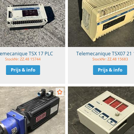
lemecanique TSX 17 PLC
Telemecanique TSX07 21 
StockNr: ZZ.48 15744
StockNr: ZZ.48 15683
Prijs & info
Prijs & info