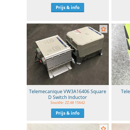
Prijs & info
Telemecanique VW3A16406 Square
Tel
D Switch Inductor
StockNr: ZZ.48 15642
Prijs & info