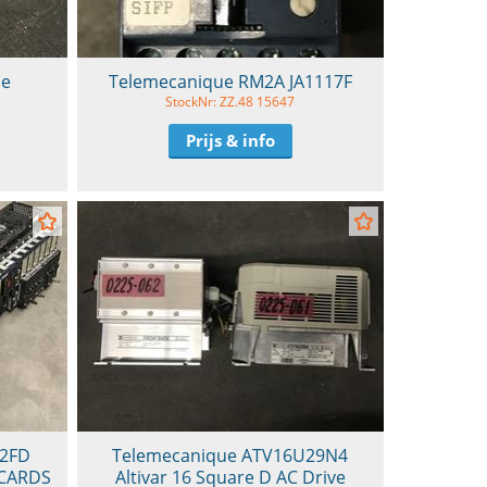
le
Telemecanique RM2A JA1117F
StockNr: ZZ.48 15647
Prijs & info
82FD
Telemecanique ATV16U29N4
 CARDS
Altivar 16 Square D AC Drive