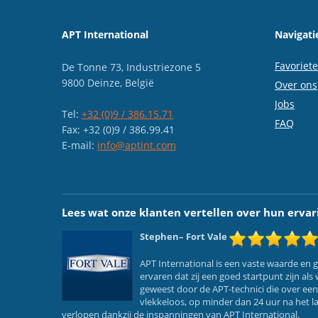
APT International
Navigati
Favoriet
De Tonne 73, Industriezone 5
9800 Deinze, België
Over ons
Jobs
Tel:
+32 (0)9 / 386.15.71
FAQ
Fax: +32 (0)9 / 386.99.41
E-mail:
info@aptint.com
Lees wat onze klanten vertellen over hun ervar
Stephen
– Fort Vale
APT International is een vaste waarde en
ervaren dat zij een goed startpunt zijn a
geweest door de APT-technici die over ee
vlekkeloos, op minder dan 24 uur na het l
verlopen dankzij de inspanningen van APT International.