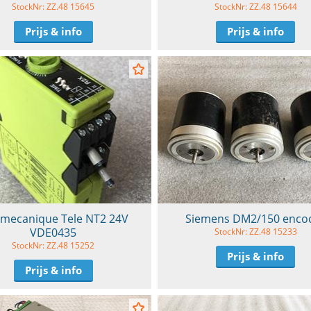
StockNr: ZZ.48 15645
StockNr: ZZ.48 15644
Prijs & info
Prijs & info
emecanique Tele NT2 24V
Siemens DM2/150 enco
VDE0435
StockNr: ZZ.48 15233
StockNr: ZZ.48 15252
Prijs & info
Prijs & info