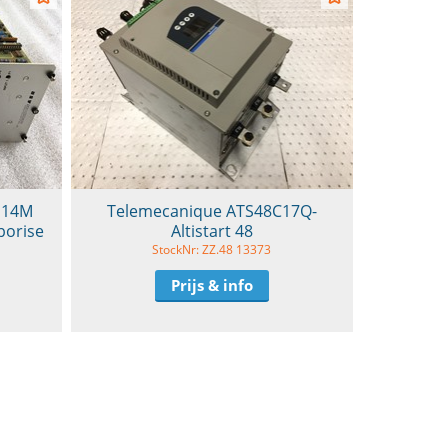
114M
Telemecanique ATS48C17Q-
porise
Altistart 48
StockNr: ZZ.48 13373
Prijs & info