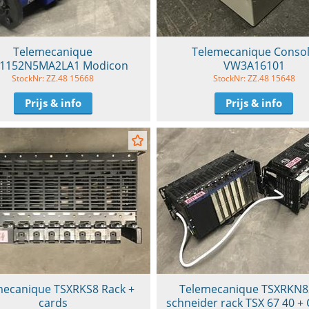
Telemecanique
Telemecanique Conso
1152N5MA2LA1 Modicon
VW3A16101
StockNr: ZZ.48 15668
StockNr: ZZ.48 15648
Prijs & info
Prijs & info
mecanique TSXRKS8 Rack +
Telemecanique TSXRKN
cards
schneider rack TSX 67 40 +