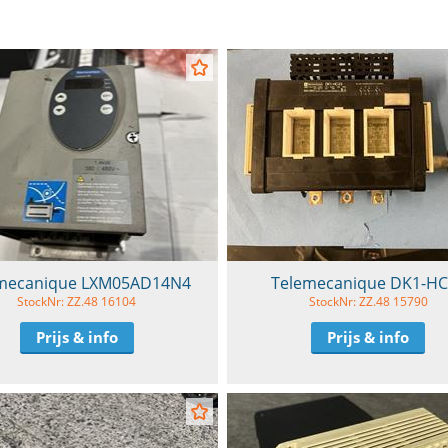
mecanique LXM05AD14N4
Telemecanique DK1-H
StockNr: ZZ.48 16104
StockNr: ZZ.48 15790
Prijs & info
Prijs & info