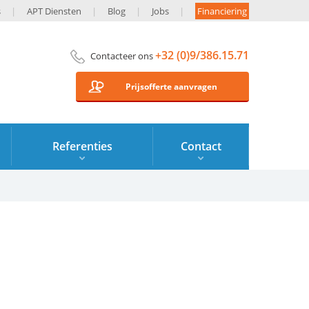
s
APT Diensten
Blog
Jobs
Financiering
+32 (0)9/386.15.71
Contacteer ons
Prijsofferte aanvragen
Referenties
Contact