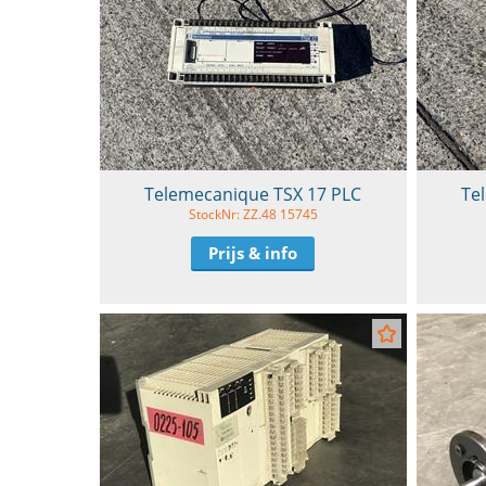
Telemecanique TSX 17 PLC
Te
StockNr: ZZ.48 15745
Prijs & info