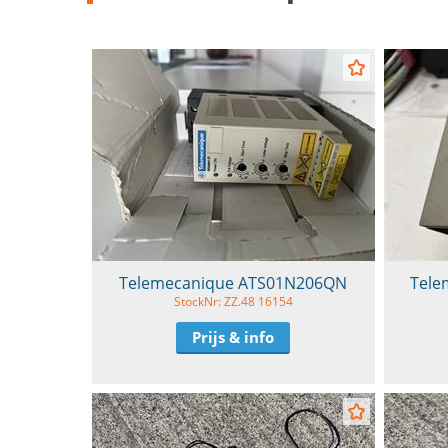
Telemecanique ATS01N206QN
Tele
StockNr: ZZ.48 16154
Prijs & info