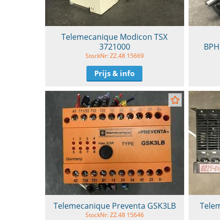
Telemecanique Modicon TSX
3721000
BPH
StockNr: ZZ.48 15669
Prijs & info
Telemecanique Preventa GSK3LB
Tele
StockNr: ZZ.48 15646