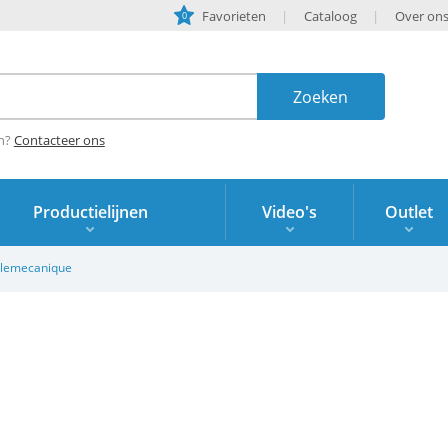
Favorieten
Cataloog
Over on
0
en?
Contacteer ons
Productielijnen
Video's
Outlet
lemecanique