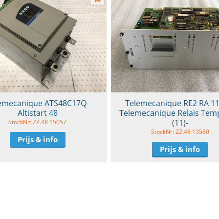
emecanique ATS48C17Q-
Telemecanique RE2 RA 1
Altistart 48
Telemecanique Relais Tem
(11)-
StockNr: ZZ.48 15057
StockNr: ZZ.48 13580
Prijs & info
Prijs & info