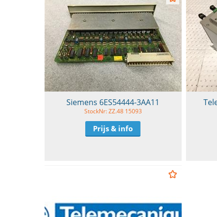
Siemens 6ES54444-3AA11
Tel
StockNr: ZZ.48 15093
Prijs & info