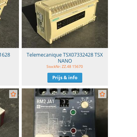
1628
Telemecanique TSX07332428 TSX
NANO
StockNr: ZZ.48 15670
Prijs & info