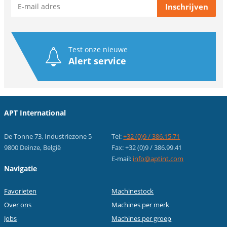
Test onze nieuwe
Alert service
APT International
De Tonne 73, Industriezone 5
Tel:
+32 (0)9 / 386.15.71
9800 Deinze, België
Fax: +32 (0)9 / 386.99.41
E-mail:
info@aptint.com
Navigatie
Favorieten
Machinestock
Over ons
Machines per merk
Jobs
Machines per groep