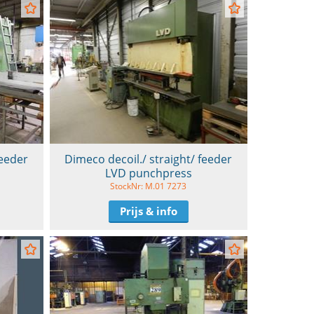
feeder
Dimeco decoil./ straight/ feeder
LVD punchpress
StockNr: M.01 7273
Prijs & info