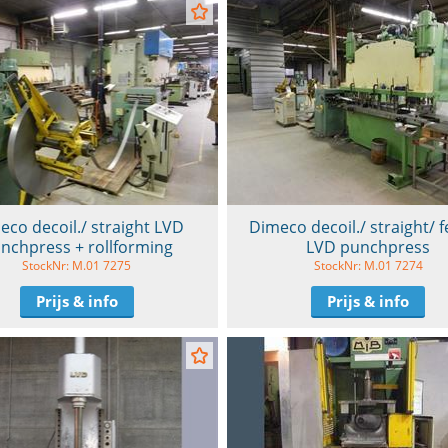
eco decoil./ straight LVD
Dimeco decoil./ straight/ 
nchpress + rollforming
LVD punchpress
StockNr: M.01 7275
StockNr: M.01 7274
Prijs & info
Prijs & info