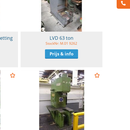
setting
LVD 63 ton
StockNr: M.01 9262
Prijs & info