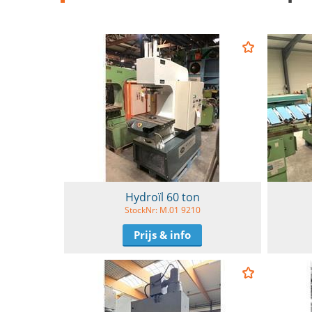
Hydroïl 60 ton
StockNr: M.01 9210
Prijs & info