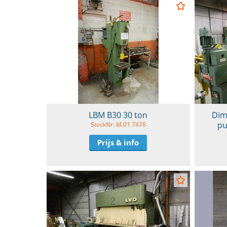
LBM B30 30 ton
Dim
pu
StockNr: M.01 7478
Prijs & info