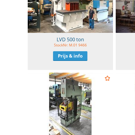
LVD 500 ton
StockNr: M.01 9466
Prijs & info