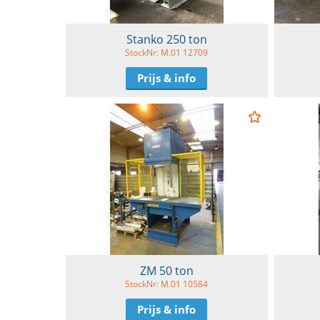
Stanko 250 ton
StockNr: M.01 12709
Prijs & info
ZM 50 ton
StockNr: M.01 10584
Prijs & info