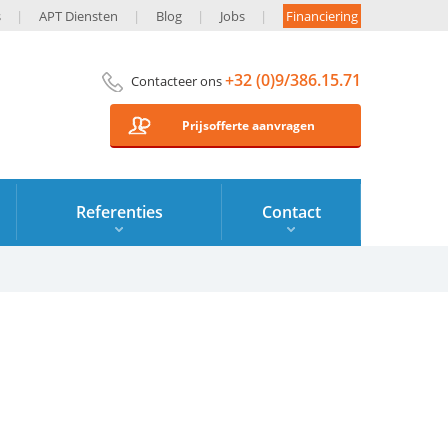
s
APT Diensten
Blog
Jobs
Financiering
+32 (0)9/386.15.71
Contacteer ons
Prijsofferte aanvragen
Referenties
Contact