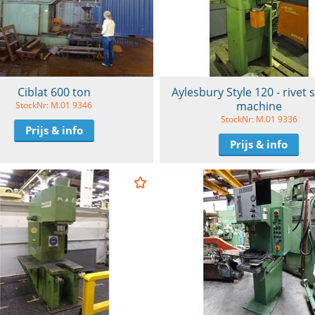
Ciblat 600 ton
Aylesbury Style 120 - rivet 
machine
StockNr: M.01 9346
StockNr: M.01 9336
Prijs & info
Prijs & info