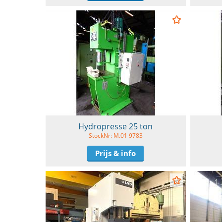
Hydropresse 25 ton
StockNr: M.01 9783
Prijs & info