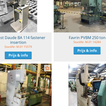
ast Daude BA 114 fastener
Favrin PVBM 250 ton
insertion
StockNr: M.01 14284
StockNr: M.01 15579
Prijs & info
Prijs & info