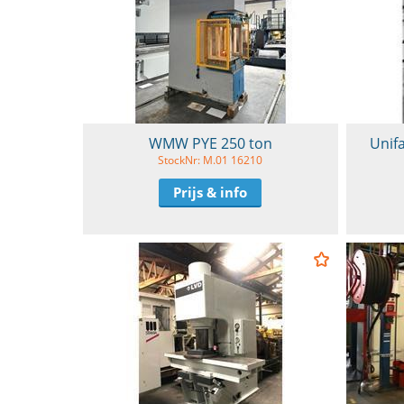
WMW PYE 250 ton
Unif
StockNr: M.01 16210
Prijs & info