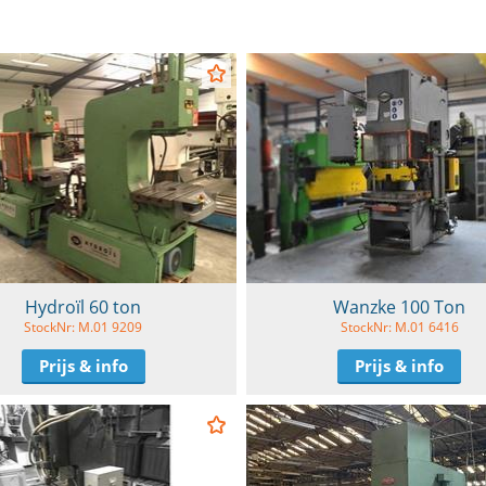
Hydroïl 60 ton
Wanzke 100 Ton
StockNr: M.01 9209
StockNr: M.01 6416
Prijs & info
Prijs & info