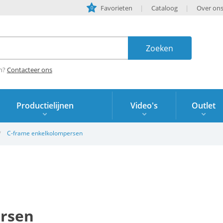
Favorieten
Cataloog
Over on
0
en?
Contacteer ons
Productielijnen
Video's
Outlet
C-frame enkelkolompersen
rsen