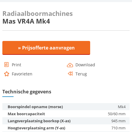
Radiaalboormachines
Mas VR4A Mk4
» Prijsofferte aanvragen
Print
Download
Favorieten
Terug
Technische gegevens
Boorspindel opname (morse)
Mk4
Max boorcapaciteit
50/60 mm
Langsverplaatsing boorkop (X-as)
945 mm
Hoogteverplaatsing arm (Y-as)
710 mm