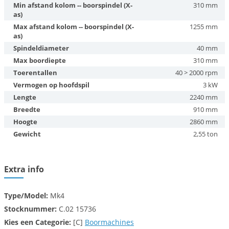
Min afstand kolom -- boorspindel (X-
310 mm
as)
Max afstand kolom -- boorspindel (X-
1255 mm
as)
Spindeldiameter
40 mm
Max boordiepte
310 mm
Toerentallen
40 > 2000 rpm
Vermogen op hoofdspil
3 kW
Lengte
2240 mm
Breedte
910 mm
Hoogte
2860 mm
Gewicht
2,55 ton
Extra info
Type/Model:
Mk4
Stocknummer:
C.02 15736
Kies een
Categorie:
[C]
Boormachines