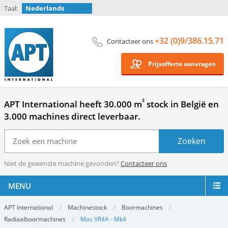
Taal:
Nederlands
+32 (0)9/386.15.71
Contacteer ons
Prijsofferte aanvragen
²
APT International heeft 30.000 m
stock in België en
3.000 machines direct leverbaar.
Niet de gewenste machine gevonden?
Contacteer ons
MENU
APT International
Machinestock
Boormachines
Radiaalboormachines
Mas VR4A - Mk4