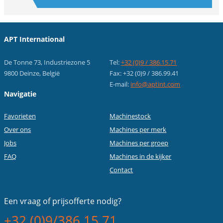
APT International
De Tonne 73, Industriezone 5
Tel:
+32 (0)9 / 386.15.71
9800 Deinze, België
Fax: +32 (0)9 / 386.99.41
E-mail:
info@aptint.com
Navigatie
Favorieten
Machinestock
Over ons
Machines per merk
Jobs
Machines per groep
FAQ
Machines in de kijker
Contact
Een vraag of
prijsofferte nodig?
+32 (0)9/386.15.71