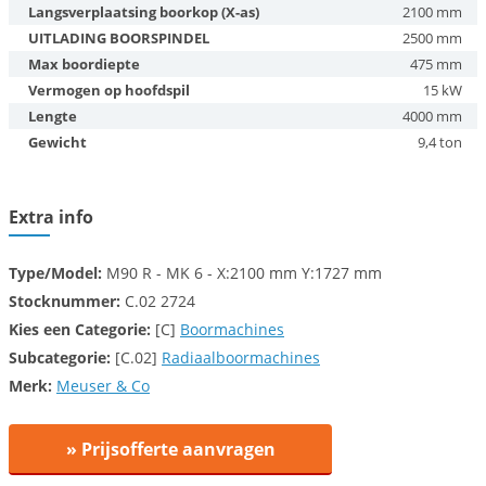
Langsverplaatsing boorkop (X-as)
2100 mm
UITLADING BOORSPINDEL
2500 mm
Max boordiepte
475 mm
Vermogen op hoofdspil
15 kW
Lengte
4000 mm
Gewicht
9,4 ton
Extra info
Type/Model:
M90 R - MK 6 - X:2100 mm Y:1727 mm
Stocknummer:
C.02 2724
Kies een
Categorie:
[C]
Boormachines
Subcategorie:
[C.02]
Radiaalboormachines
Merk:
Meuser & Co
» Prijsofferte aanvragen