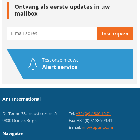
Ontvang als eerste updates in uw
mailbox
Test onze nieuwe
Alert service
APT International
De Tonne 73, Industriezone 5
Tel:
+32 (0)9 / 386.15.71
9800 Deinze, België
Fax: +32 (0)9 / 386.99.41
E-mail:
info@aptint.com
Navigatie