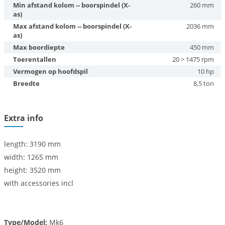
Min afstand kolom -- boorspindel (X-
260 mm
as)
Max afstand kolom -- boorspindel (X-
2036 mm
as)
Max boordiepte
450 mm
Toerentallen
20 > 1475 rpm
Vermogen op hoofdspil
10 hp
Breedte
8,5 ton
Extra info
length: 3190 mm
width: 1265 mm
height: 3520 mm
with accessories incl
Type/Model:
Mk6