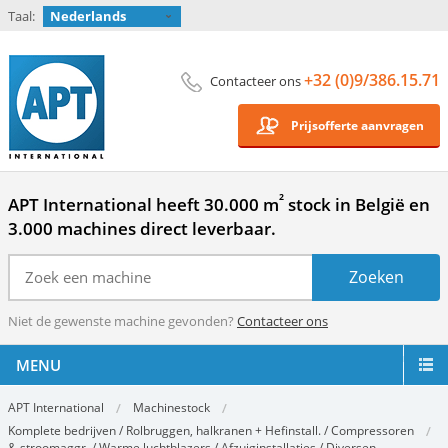
Taal:
Nederlands
+32 (0)9/386.15.71
Contacteer ons
Prijsofferte aanvragen
²
APT International heeft 30.000 m
stock in België en
3.000 machines direct leverbaar.
Niet de gewenste machine gevonden?
Contacteer ons
MENU
APT International
Machinestock
Komplete bedrijven / Rolbruggen, halkranen + Hefinstall. / Compressoren
& stroomaggr. / Warme luchtblazers / Afzuiginstallaties / Diversen