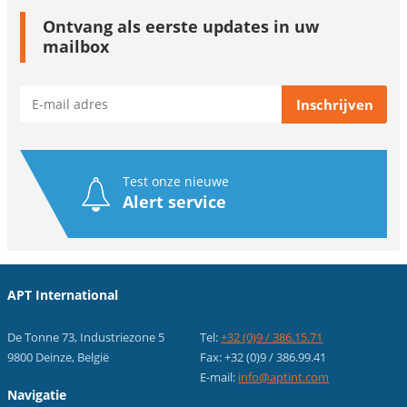
Ontvang als eerste updates in uw
mailbox
Test onze nieuwe
Alert service
APT International
De Tonne 73, Industriezone 5
Tel:
+32 (0)9 / 386.15.71
9800 Deinze, België
Fax: +32 (0)9 / 386.99.41
E-mail:
info@aptint.com
Navigatie