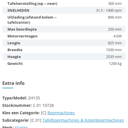
Tafelverstelling (op -- neer)
300 mm
SNELHEDEN
31,5 - 1400 rpm
Uitlading (afstand kolom --
800 mm
tafelcenter)
Max boordiepte
250 mm
Motorvermogen
4 kW
Lengte
825 mm
Breedte
1030 mm
Hoogte
2535 mm
Gewicht
1200 kg
Extra info
Type/Model:
2H135
Stocknummer:
C.01 10728
Kies een
Categorie:
[C]
Boormachines
Subcategorie:
[C.01]
Tafelboormachines & Kolomboormachines
Merk:
Stanko