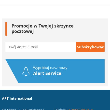
Promocje w Twojej skrzynce
pocztowej
Wypróbuj nasz nowy
Alert Service
APT International
De Tonne 73, Industriezone 5
Telefon:
+32 (0)9 / 386.15.71