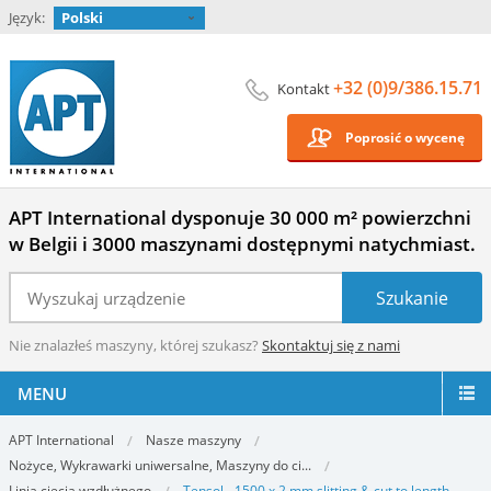
Język:
Polski
+32 (0)9/386.15.71
Kontakt
Poprosić o wycenę
APT International dysponuje 30 000 m² powierzchni
w Belgii i 3000 maszynami dostępnymi natychmiast.
Nie znalazłeś maszyny, której szukasz?
Skontaktuj się z nami
MENU
APT International
Nasze maszyny
Nożyce, Wykrawarki uniwersalne, Maszyny do ci...
Linia cięcia wzdłużnego
Tensol - 1500 x 2 mm slitting & cut to length