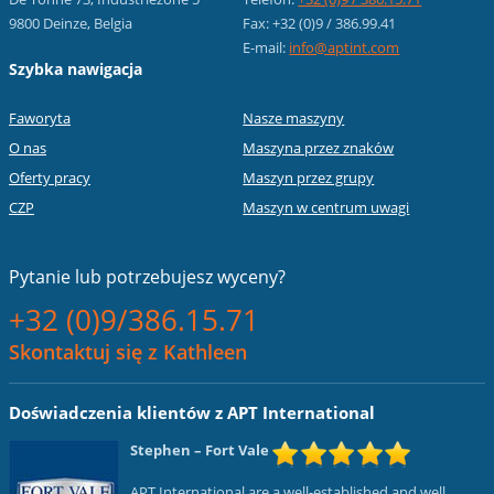
9800 Deinze, Belgia
Fax: +32 (0)9 / 386.99.41
E-mail:
info@aptint.com
Szybka nawigacja
Faworyta
Nasze maszyny
O nas
Maszyna przez znaków
Oferty pracy
Maszyn przez grupy
CZP
Maszyn w centrum uwagi
Pytanie lub
potrzebujesz wyceny?
+32 (0)9/386.15.71
Skontaktuj się z Kathleen
Doświadczenia klientów z APT International
Stephen
– Fort Vale
APT International are a well-established and well