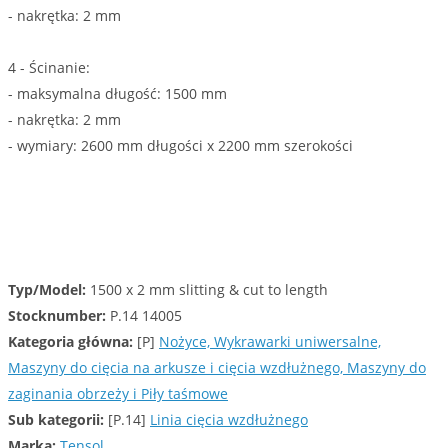
- nakrętka: 2 mm
4 - Ścinanie:
- maksymalna długość: 1500 mm
- nakrętka: 2 mm
- wymiary: 2600 mm długości x 2200 mm szerokości
Typ/Model:
1500 x 2 mm slitting & cut to length
Stocknumber:
P.14 14005
Kategoria główna:
[P]
Nożyce, Wykrawarki uniwersalne,
Maszyny do cięcia na arkusze i cięcia wzdłużnego, Maszyny do
zaginania obrzeży i Piły taśmowe
Sub kategorii:
[P.14]
Linia cięcia wzdłużnego
Marka:
Tensol