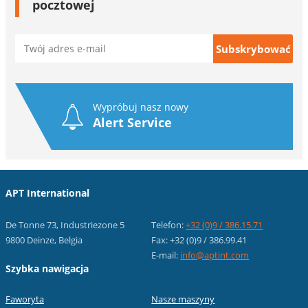
pocztowej
Wypróbuj nasz nowy
Alert Service
APT International
De Tonne 73, Industriezone 5
Telefon:
+32 (0)9 / 386.15.71
9800 Deinze, Belgia
Fax: +32 (0)9 / 386.99.41
E-mail:
info@aptint.com
Szybka nawigacja
Faworyta
Nasze maszyny