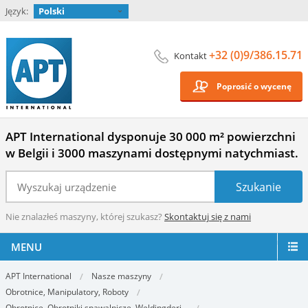
Język:
Polski
+32 (0)9/386.15.71
Kontakt
Poprosić o wycenę
APT International dysponuje 30 000 m² powierzchni
w Belgii i 3000 maszynami dostępnymi natychmiast.
Nie znalazłeś maszyny, której szukasz?
Skontaktuj się z nami
MENU
APT International
Nasze maszyny
Obrotnice, Manipulatory, Roboty
Obrotnice, Obrotniki spawalnicze, Weldingderi...