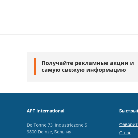
Получайте рекламные акции и
самую свежую информацию
APT International
Быстры
Фавори
De Tonne 73, Industriezone 5
9800 Deinze, Бельгия
О нас