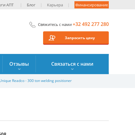
уги AПT
Блог
Карьера
Финансирование
+32 492 277 280
Свяжитесь с нами
Запросить цену
Отзывы
Связаться с нами
Unique Readco - 300 ton welding positioner
608