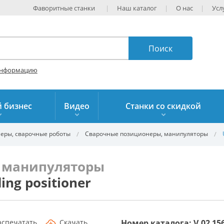
Фаворитные станки
Наш каталог
О нас
Усл
информацию
 бизнес
Видео
Станки со скидкой
еры, сварочные роботы
Сварочные позиционеры, манипуляторы
 манипуляторы
ing positioner
аспечатать
Скачать
Номер каталога: V.02 15