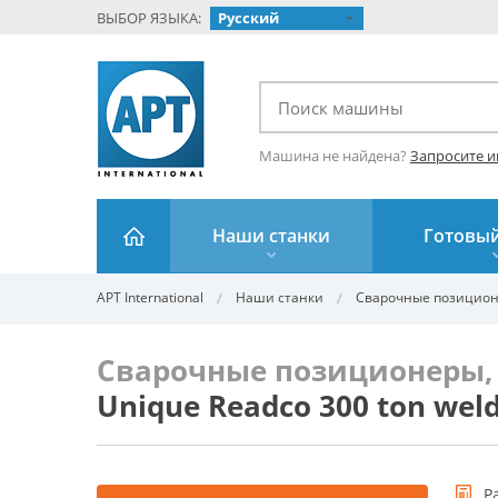
ВЫБОР ЯЗЫКА:
Русский
Машина не найдена?
Запросите 
Наши станки
Готовый
APT International
Наши станки
Сварочные позицион
Сварочные позиционеры,
Unique Readco 300 ton weld
Р