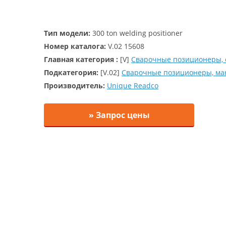
Тип модели:
300 ton welding positioner
Номер каталога:
V.02 15608
Главная категория :
[V]
Сварочные позиционеры, 
Подкатегория:
[V.02]
Сварочные позиционеры, ма
Производитель:
Unique Readco
» Запрос цены