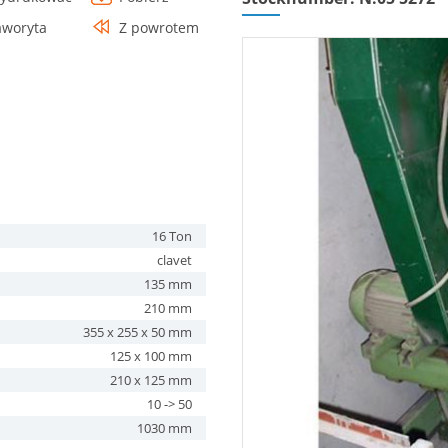
aworyta
Z powrotem
16 Ton
clavet
135 mm
210 mm
355 x 255 x 50 mm
125 x 100 mm
210 x 125 mm
10 -> 50
1030 mm