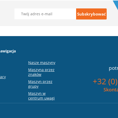
awigacja
Nasze maszyny
pot
Maszyna przez
znaków
racy
+32 (0
Maszyn przez
grupy
Skonta
Maszyn w
centrum uwagi