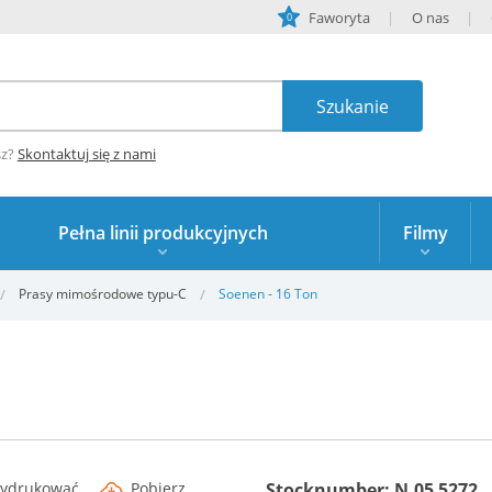
Faworyta
O nas
0
sz?
Skontaktuj się z nami
Pełna linii produkcyjnych
Filmy
Prasy mimośrodowe typu-C
Soenen - 16 Ton
ydrukować
Pobierz
Stocknumber: N.05 5272