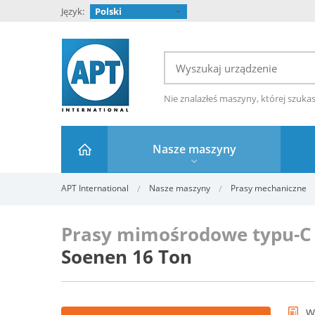
Język:
Polski
Nie znalazłeś maszyny, której szuka
Nasze maszyny
APT International
Nasze maszyny
Prasy mechaniczne
Prasy mimośrodowe typu-C
Soenen 16 Ton
W