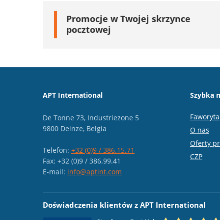
Promocje w Twojej skrzynce
pocztowej
APT International
Szybka n
Faworyta
De Tonne 73, Industriezone 5
9800 Deinze, Belgia
O nas
Oferty p
Telefon:
+32 (0)9 / 386.15.71
CZP
Fax: +32 (0)9 / 386.99.41
E-mail:
info@aptint.com
Doświadczenia klientów z APT International