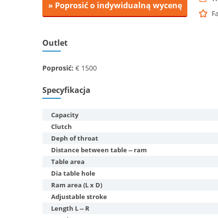
» Poprosić o indywidualną wycenę
F
Outlet
Poprosić:
€ 1500
Specyfikacja
Capacity
Clutch
Deph of throat
Distance between table -- ram
Table area
Dia table hole
Ram area (L x D)
Adjustable stroke
Length L -- R