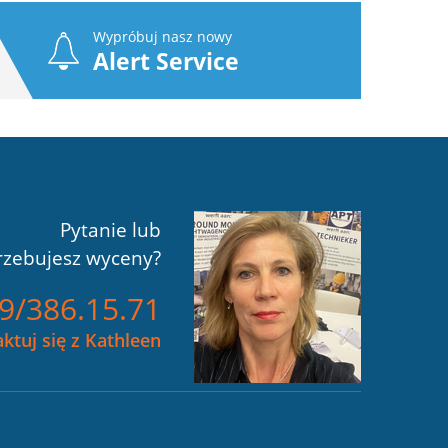
Wypróbuj nasz nowy
Alert Service
Pytanie lub
rzebujesz wyceny?
)9/386.15.71
ktuj się z Kathleen