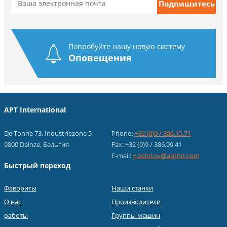
Попробуйте нашу новую систему
Оповещения
APT International
De Tonne 73, Industriezone 5
Phone:
+32 (0)9 / 386.15.71
9800 Deinze, Бельгия
Fax: +32 (0)9 / 386.99.41
E-mail:
y.zolotov@aptint.com
Быстрый переход
Фавориты
Наши станки
О нас
Производители
работы
Группы машин