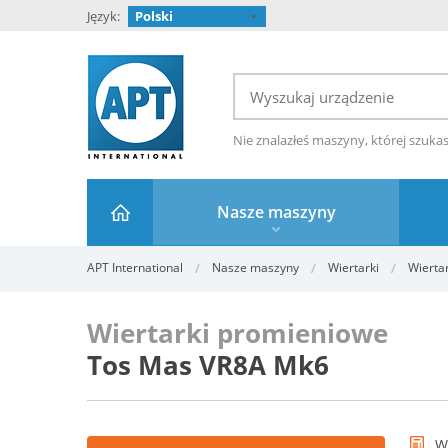
Język:
Polski
Nie znalazłeś maszyny, której szuka
Nasze maszyny
APT International
Nasze maszyny
Wiertarki
Wierta
Wiertarki promieniowe
Tos Mas VR8A Mk6
W