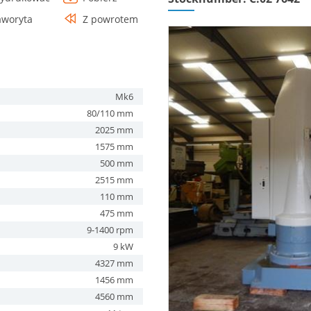
aworyta
Z powrotem
Mk6
80/110 mm
2025 mm
1575 mm
500 mm
2515 mm
110 mm
475 mm
9-1400 rpm
9 kW
4327 mm
1456 mm
4560 mm