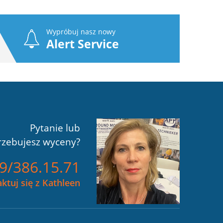
Wypróbuj nasz nowy
Alert Service
Pytanie lub
rzebujesz wyceny?
)9/386.15.71
ktuj się z Kathleen