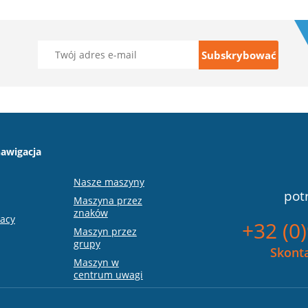
awigacja
Nasze maszyny
pot
Maszyna przez
znaków
racy
+32 (0
Maszyn przez
grupy
Skonta
Maszyn w
centrum uwagi