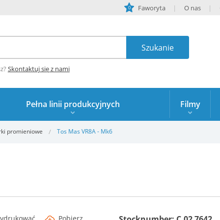
Faworyta
O nas
0
sz?
Skontaktuj się z nami
Pełna linii produkcyjnych
Filmy
rki promieniowe
Tos Mas VR8A - Mk6
ydrukować
Pobierz
Stocknumber: C.02 7642