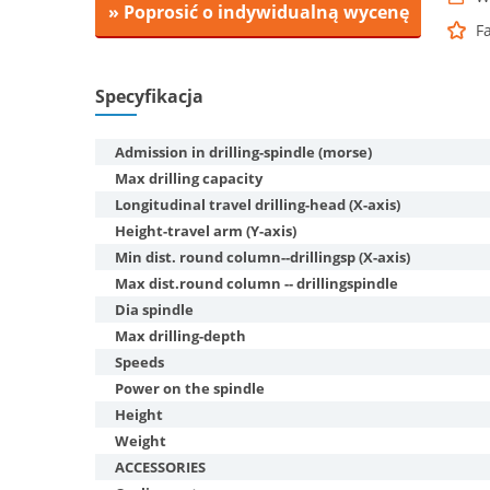
» Poprosić o indywidualną wycenę
F
Specyfikacja
Admission in drilling-spindle (morse)
Max drilling capacity
Longitudinal travel drilling-head (X-axis)
Height-travel arm (Y-axis)
Min dist. round column--drillingsp (X-axis)
Max dist.round column -- drillingspindle
Dia spindle
Max drilling-depth
Speeds
Power on the spindle
Height
Weight
ACCESSORIES