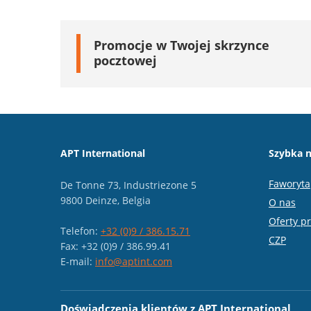
Promocje w Twojej skrzynce
pocztowej
APT International
Szybka n
Faworyta
De Tonne 73, Industriezone 5
9800 Deinze, Belgia
O nas
Oferty p
Telefon:
+32 (0)9 / 386.15.71
CZP
Fax: +32 (0)9 / 386.99.41
E-mail:
info@aptint.com
Doświadczenia klientów z APT International