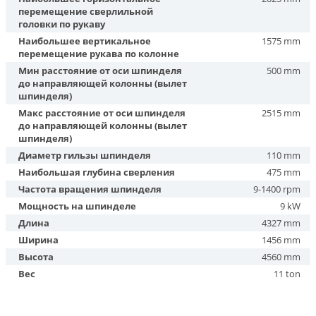
перемещение сверлильной
головки по рукаву
Наибольшее вертикальное
1575 mm
перемещение рукава по колонне
Мин расстояние от оси шпинделя
500 mm
до направляющей колонны (вылет
шпинделя)
Макс расстояние от оси шпинделя
2515 mm
до направляющей колонны (вылет
шпинделя)
Диаметр гильзы шпинделя
110 mm
Наибольшая глубина сверления
475 mm
Частота вращения шпинделя
9-1400 rpm
Мощность на шпинделе
9 kW
Длина
4327 mm
Ширина
1456 mm
Высота
4560 mm
Вес
11 ton