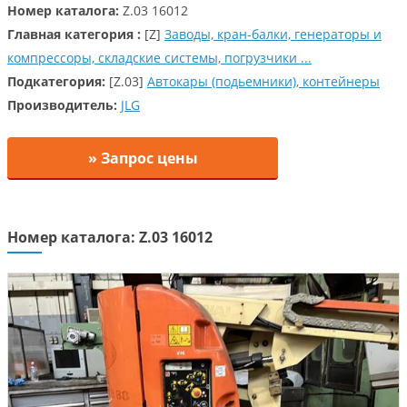
Номер каталога:
Z.03 16012
Главная категория :
[Z]
Заводы, кран-балки, генераторы и
компрессоры, складские системы, погрузчики ...
Подкатегория:
[Z.03]
Автокары (подьемники), контейнеры
Производитель:
JLG
» Запрос цены
Номер каталога: Z.03 16012