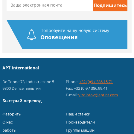
Попробуйте нашу новую систему
Оповещения
APT International
De Tonne 73, Industriezone 5
Phone:
+32 (0)9 / 386.15.71
9800 Deinze, Бельгия
Fax: +32 (0)9 / 386.99.41
E-mail:
y.zolotov@aptint.com
Быстрый переход
Фавориты
Наши станки
О нас
Производители
работы
Группы машин