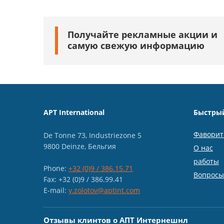
Получайте рекламные акции и
самую свежую информацию
APT International
Быстры
Фавори
De Tonne 73, Industriezone 5
9800 Deinze, Бельгия
О нас
работы
Phone:
+32 (0)9 / 386.15.71
Вопросы
Fax: +32 (0)9 / 386.99.41
E-mail:
y.zolotov@aptint.com
Отзывы клинтов о АПТ Интернешнл