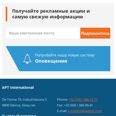
Получайте рекламные акции и
самую свежую информацию
Попробуйте нашу новую систему
Оповещения
APT International
De Tonne 73, Industriezone 5
Phone:
+32 (0)9 / 386.15.71
9800 Deinze, Бельгия
Fax: +32 (0)9 / 386.99.41
E-mail:
y.zolotov@aptint.com
Быстрый переход