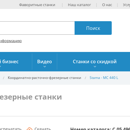
Фаворитные станки
Наш каталог
О нас
Усл
информацию
 бизнес
Видео
Станки со скидкой
Координатно-расточно-фрезерные станки
Stama - MC 440 L
езерные станки
аспечатать
Скачать
Номер каталога: C.05 49