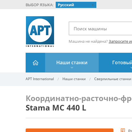
ВЫБОР ЯЗЫКА:
Русский
Машина не найдена?
Запросите 
Наши станки
Готовый
APT International
Наши станки
Сверлильные станки
Координатно-расточно-фр
Stama MC 440 L
Р