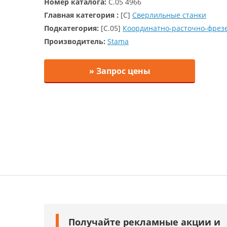
Номер каталога:
C.05 4966
Главная категория :
[C]
Сверлильные станки
Подкатегория:
[C.05]
Координатно-расточно-фрез
Производитель:
Stama
» Запрос цены
Получайте рекламные акции и