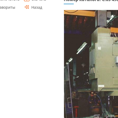
авориты
Назад