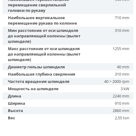
перемещение сверлильной
головки по рукаву
Наибольшее вертикальное
710 mm
перемещение рукава по колонне
Мин расстояние от оси шпинделя
310 mm
до направляющей колонны (вылет
шпинделя)
Макс расстояние от оси шпинделя
1255 mm
до направляющей колонны (вылет
шпинделя)
Диаметр гильзы шпинделя
40 mm
Наибольшая глубина сверления
310 mm
Частота вращения шпинделя
40 > 2000 rpm
Мощность на шпинделе
3 kW
Длина
2240 mm
Ширина
910 mm
Высота
2860 mm
Вес
2,55 ton