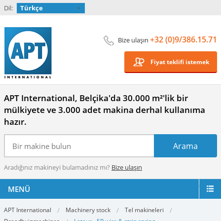
Dil:
Türkçe
+32 (0)9/386.15.71
Bize ulaşın
Fiyat teklifi istemek
APT International, Belçika'da 30.000 m²'lik bir
mülkiyete ve 3.000 adet makina derhal kullanıma
hazır.
Aradığınız makineyi bulamadınız mı?
Bize ulaşın
MENÜ
APT International
Machinery stock
Tel makineleri