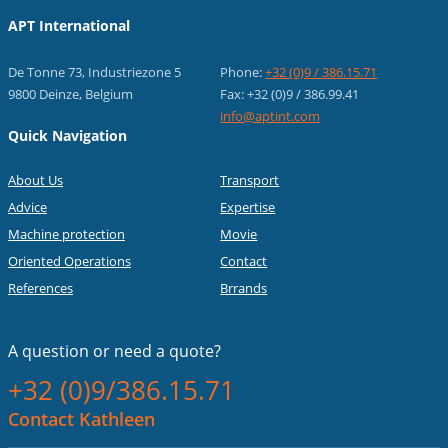
APT International
De Tonne 73, Industriezone 5
Phone:
+32 (0)9 / 386.15.71
9800 Deinze, Belgium
Fax: +32 (0)9 / 386.99.41
info@aptint.com
Quick Navigation
About Us
Transport
Advice
Expertise
Machine protection
Movie
Oriented Operations
Contact
References
Brrands
A question or
need a quote?
+32 (0)9/386.15.71
Contact Kathleen