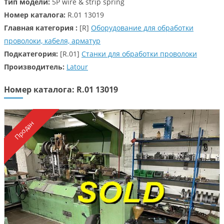
Тип модели:
5P wire & strip spring
Номер каталога:
R.01 13019
Главная категория :
[R]
Оборудование для обработки
проволоки, кабеля, арматур
Подкатегория:
[R.01]
Станки для обработки проволоки
Производитель:
Latour
Номер каталога: R.01 13019
Продан