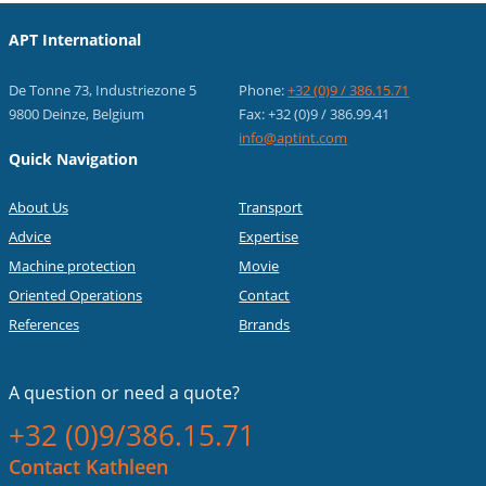
APT International
De Tonne 73, Industriezone 5
Phone:
+32 (0)9 / 386.15.71
9800 Deinze, Belgium
Fax: +32 (0)9 / 386.99.41
info@aptint.com
Quick Navigation
About Us
Transport
Advice
Expertise
Machine protection
Movie
Oriented Operations
Contact
References
Brrands
A question or
need a quote?
+32 (0)9/386.15.71
Contact Kathleen