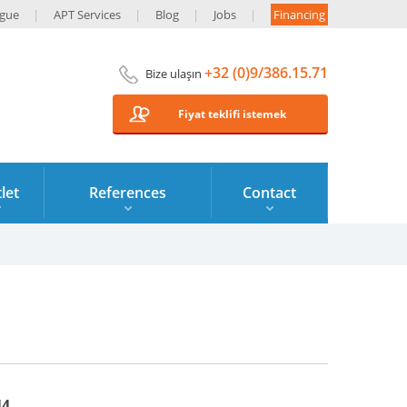
ogue
APT Services
Blog
Jobs
Financing
+32 (0)9/386.15.71
Bize ulaşın
Fiyat teklifi istemek
let
References
Contact
44