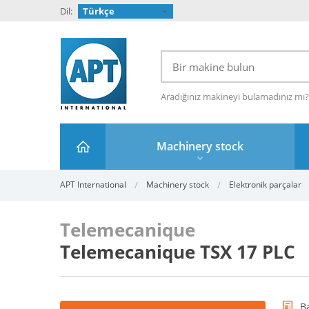
Dil:
Türkçe
Aradığınız makineyi bulamadınız mı
Machinery stock
APT International
Machinery stock
Elektronik parçalar
Telemecanique
Telemecanique TSX 17 PLC
B