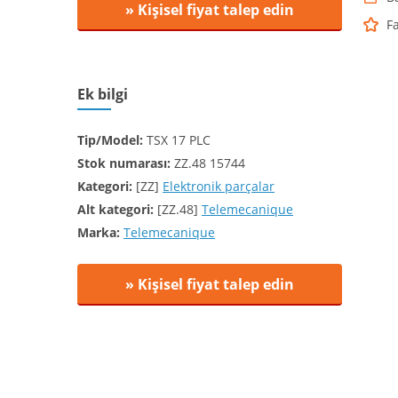
» Kişisel fiyat talep edin
F
Ek bilgi
Tip/Model:
TSX 17 PLC
Stok numarası:
ZZ.48 15744
Kategori:
[ZZ]
Elektronik parçalar
Alt kategori:
[ZZ.48]
Telemecanique
Marka:
Telemecanique
» Kişisel fiyat talep edin