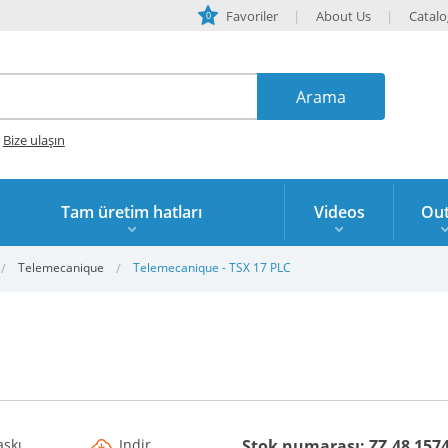
Favoriler
About Us
Catal
0
?
Bize ulaşın
Tam üretim hatları
Videos
Out
Telemecanique
Telemecanique - TSX 17 PLC
askı
Indir
Stok numarası: ZZ.48 157