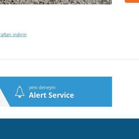
afları indirin
yeni deneyin
Alert Service