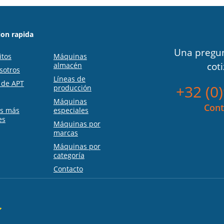
on rapida
Una pregun
itos
Máquinas
cot
almacén
sotros
Líneas de
s de APT
+32 (0
producción
Máquinas
Cont
as más
especiales
es
Máquinas por
marcas
Máquinas por
categoría
Contacto