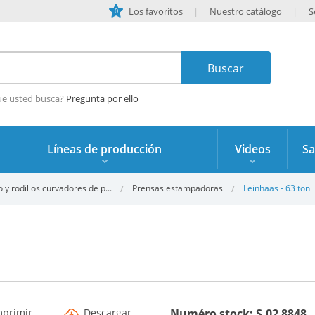
Los favoritos
Nuestro catálogo
S
0
ue usted busca?
Pregunta por ello
Líneas de producción
Videos
Sa
 y rodillos curvadores de p...
Prensas estampadoras
Leinhaas - 63 ton
mprimir
Descargar
Numéro stock: S.02 8848