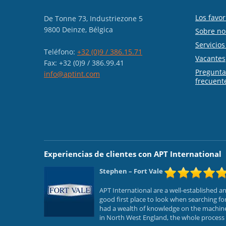
Los favor
De Tonne 73, Industriezone 5
9800 Deinze, Bélgica
Sobre no
Servicio
Teléfono:
+32 (0)9 / 386.15.71
Vacantes
Fax: +32 (0)9 / 386.99.41
Pregunt
info@aptint.com
frecuent
Experiencias de clientes con APT International
Stephen
– Fort Vale
APT International are a well-established 
good first place to look when searching f
had a wealth of knowledge on the machines
in North West England, the whole process f