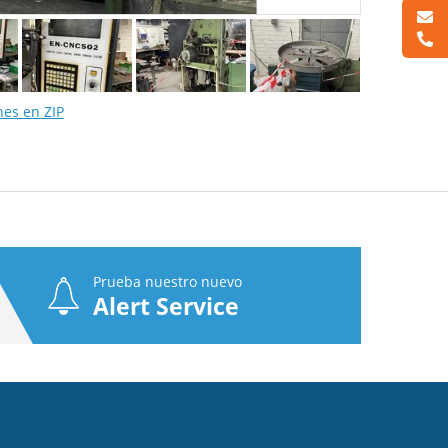
nes en ZIP
Prueba nuestro nuevo
Alert Service