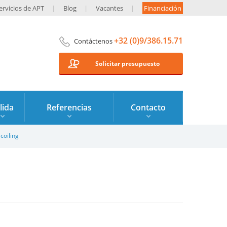
ervicios de APT
Blog
Vacantes
Financiación
+32 (0)9/386.15.71
Contáctenos
Solicitar presupuesto
lida
Referencias
Contacto
coiling