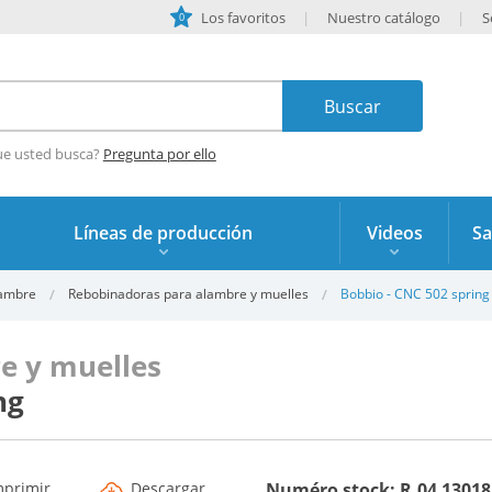
Los favoritos
Nuestro catálogo
S
0
ue usted busca?
Pregunta por ello
Líneas de producción
Videos
Sa
lambre
Rebobinadoras para alambre y muelles
Bobbio - CNC 502 spring 
e y muelles
ng
mprimir
Descargar
Numéro stock: R.04 13018