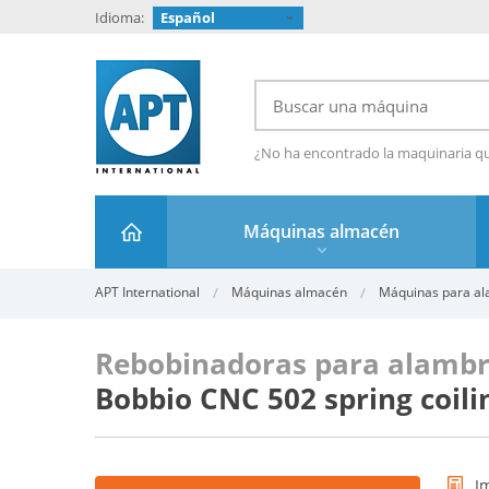
Idioma:
Español
¿No ha encontrado la maquinaria q
Máquinas almacén
APT International
Máquinas almacén
Máquinas para a
Rebobinadoras para alambr
Bobbio CNC 502 spring coili
I