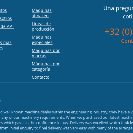
Una pregun
itos
Máquinas
cot
almacén
sotros
Líneas de
s de APT
+32 (0
producción
Máquinas
Cont
as más
especiales
es
Máquinas por
marcas
Máquinas por
categoría
Contacto
and well known machine dealer within the engineering industry, they have a 
or any of our machinery requirements. When we purchased our latest machin
 which gave us the confidence to buy. Delivery was excellent which took le
rom initial enquiry to final delivery was very easy with many of the arrang