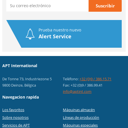
Prueba nuestro nuevo
Alert Service
APT International
De Tonne 73, Industriezone 5
Teléfono:
+32 (0)9 / 386.15.71
9800 Deinze, Bélgica
Fax: +32 (0)9 / 386.99.41
info@aptint.com
Navegacion rapida
Los favoritos
Máquinas almacén
Sobre nosotros
Líneas de producción
Servicios de APT
Máquinas especiales