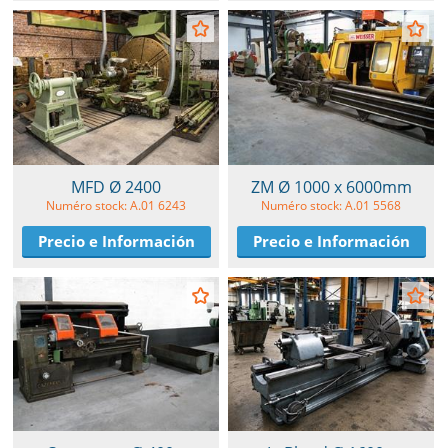
MFD Ø 2400
ZM Ø 1000 x 6000mm
Numéro stock: A.01 6243
Numéro stock: A.01 5568
Precio e Información
Precio e Información