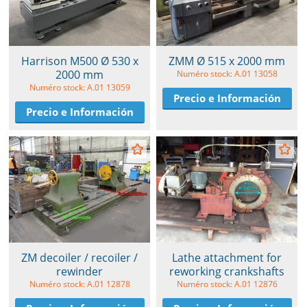
Harrison M500 Ø 530 x
ZMM Ø 515 x 2000 mm
2000 mm
Numéro stock: A.01 13058
Numéro stock: A.01 13059
Precio e Información
Precio e Información
ZM decoiler / recoiler /
Lathe attachment for
rewinder
reworking crankshafts
Numéro stock: A.01 12878
Numéro stock: A.01 12876