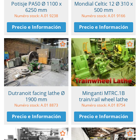
Potisje PA50 Ø 1100 x
Mondial Celtic 12 Ø 310 x
6250 mm
500 mm
Numéro stock: A.01 9238
Numéro stock: A.01 9166
Precio e Información
Precio e Información
Dutranoit facing lathe Ø
Minganti MTRC.1B
1900 mm
train/rail wheel lathe
Numéro stock: A.01 8873
Numéro stock: A.01 8754
Precio e Información
Precio e Información