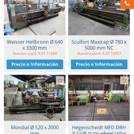
Weisser Heilbronn Ø 640
Sculfort Maxicap Ø 780 x
x 3300 mm
5000 mm NC
Numéro stock: A.01 11284
Numéro stock: A.01 10907
Precio e Información
Precio e Información
Mondial Ø 520 x 2000
Hegenscheidt MFD DRH
mm
II 110K train wheel lathe