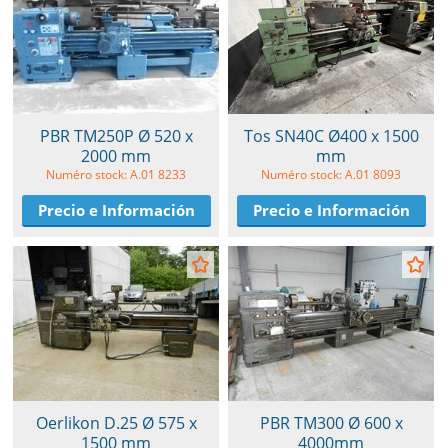
PBR TM250P Ø 520 x
Tos SN40C Ø400 x 1500
2000 mm
mm
Numéro stock: A.01 8233
Numéro stock: A.01 8093
Precio e Información
Precio e Información
Oerlikon D.25 Ø 575 x
PBR TM300 Ø 600 x
1500 mm
4000mm