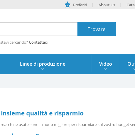
Preferiti
About Us
Cata
0
 stavi cercando?
Contattaci
Linee di produzione
Video
Out
 insieme qualità e risparmio
 Le macchine usate sono il modo migliore per risparmiare sul vostro budget sen