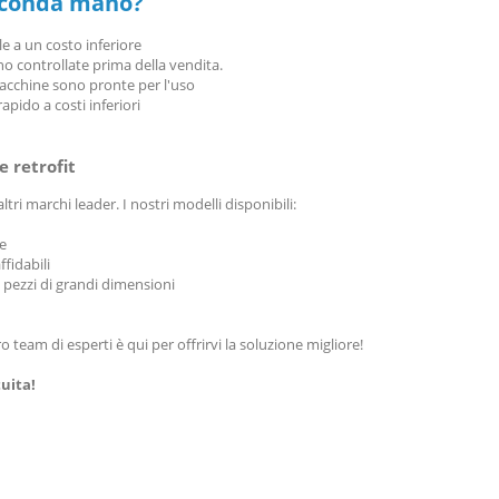
seconda mano?
e a un costo inferiore
o controllate prima della vendita.
macchine sono pronte per l'uso
ido a costi inferiori
e retrofit
altri marchi leader. I nostri modelli disponibili:
ne
ffidabili
i pezzi di grandi dimensioni
ro team di esperti è qui per offrirvi la soluzione migliore!
uita!