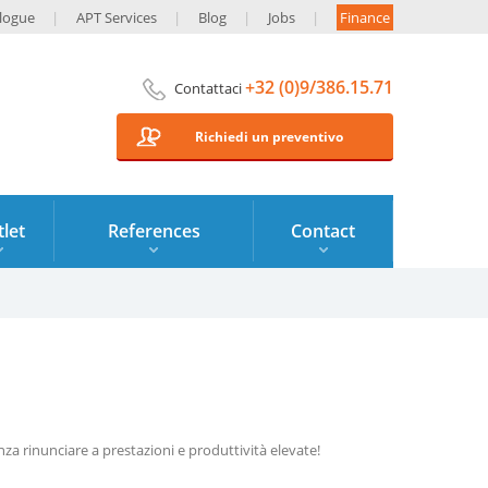
logue
APT Services
Blog
Jobs
Finance
+32 (0)9/386.15.71
Contattaci
Richiedi un preventivo
let
References
Contact
za rinunciare a prestazioni e produttività elevate!