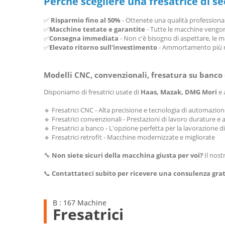
Perché scegliere una fresatrice di 
✅
Risparmio fino al 50%
- Ottenete una qualità professional
✅
Macchine testate e garantite
- Tutte le macchine vengon
✅
Consegna immediata
- Non c'è bisogno di aspettare, le 
✅
Elevato ritorno sull'investimento
- Ammortamento più rap
Modelli CNC, convenzionali, fresatura su banco 
Disponiamo di fresatrici usate di
Haas, Mazak, DMG Mori
e 
🔹 Fresatrici CNC - Alta precisione e tecnologia di automazio
🔹 Fresatrici convenzionali - Prestazioni di lavoro durature e a
🔹 Fresatrici a banco - L'opzione perfetta per la lavorazione d
🔹 Fresatrici retrofit - Macchine modernizzate e migliorate
🔧
Non siete sicuri della macchina giusta per voi?
Il nost
📞
Contattateci subito per ricevere una consulenza grat
B : 167 Machine
Fresatrici