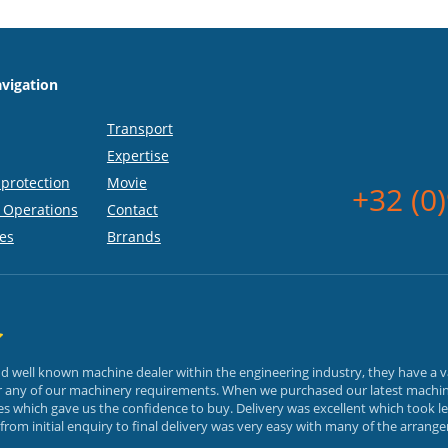
vigation
Transport
Expertise
protection
Movie
+32 (0
 Operations
Contact
es
Brrands
and well known machine dealer within the engineering industry, they have a 
or any of our machinery requirements. When we purchased our latest machin
 which gave us the confidence to buy. Delivery was excellent which took le
rom initial enquiry to final delivery was very easy with many of the arrang