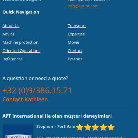
info@aptint.com
Quick Navigation
About Us
Transport
Advice
Expertise
Machine protection
Movie
Oriented Operations
Contact
References
Brrands
A question or
need a quote?
+32 (0)9/386.15.71
Contact Kathleen
APT International ile olan müşteri deneyimleri
Stephen
– Fort Vale