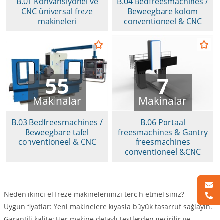
B.01 Konvansiyonel ve
B.04 Bedfreesmachines /
CNC üniversal freze
Beweegbare kolom
makineleri
conventioneel & CNC
55
7
Makinalar
Makinalar
B.03 Bedfreesmachines /
B.06 Portaal
Beweegbare tafel
freesmachines & Gantry
conventioneel & CNC
freesmachines
conventioneel &CNC
Neden ikinci el freze makinelerimizi tercih etmelisiniz?
Uygun fiyatlar: Yeni makinelere kıyasla büyük tasarruf sağlayın.
Garantili kalite: Her makine detaylı testlerden geçirilir ve