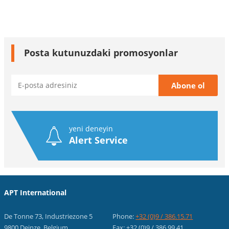
Posta kutunuzdaki promosyonlar
yeni deneyin
Alert Service
APT International
De Tonne 73, Industriezone 5
Phone:
+32 (0)9 / 386.15.71
9800 Deinze, Belgium
Fax: +32 (0)9 / 386.99.41