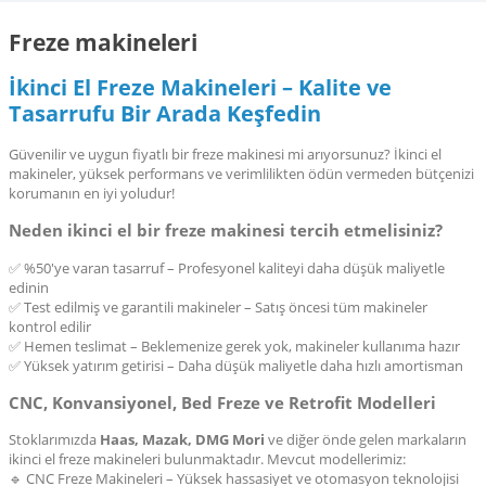
Freze makineleri
İkinci El Freze Makineleri – Kalite ve
Tasarrufu Bir Arada Keşfedin
Güvenilir ve uygun fiyatlı bir freze makinesi mi arıyorsunuz? İkinci el
makineler, yüksek performans ve verimlilikten ödün vermeden bütçenizi
korumanın en iyi yoludur!
Neden ikinci el bir freze makinesi tercih etmelisiniz?
✅ %50'ye varan tasarruf – Profesyonel kaliteyi daha düşük maliyetle
edinin
✅ Test edilmiş ve garantili makineler – Satış öncesi tüm makineler
kontrol edilir
✅ Hemen teslimat – Beklemenize gerek yok, makineler kullanıma hazır
✅ Yüksek yatırım getirisi – Daha düşük maliyetle daha hızlı amortisman
CNC, Konvansiyonel, Bed Freze ve Retrofit Modelleri
Stoklarımızda
Haas, Mazak, DMG Mori
ve diğer önde gelen markaların
ikinci el freze makineleri bulunmaktadır. Mevcut modellerimiz:
🔹 CNC Freze Makineleri – Yüksek hassasiyet ve otomasyon teknolojisi