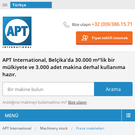
Dil:
Türkçe
+32 (0)9/386.15.71
Bize ulaşın
Fiyat teklifi istemek
APT International, Belçika'da 30.000 m²'lik bir
mülkiyete ve 3.000 adet makina derhal kullanıma
hazır.
Aradığınız makineyi bulamadınız mı?
Bize ulaşın
MENÜ
APT International
Machinery stock
Freze makineleri