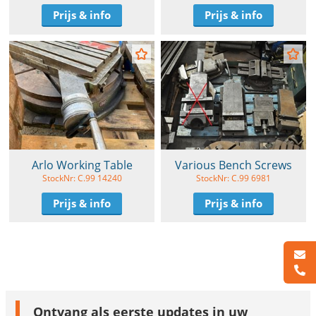
Prijs & info
Prijs & info
Arlo Working Table
Various Bench Screws
StockNr: C.99 14240
StockNr: C.99 6981
Prijs & info
Prijs & info
Ontvang als eerste updates in uw