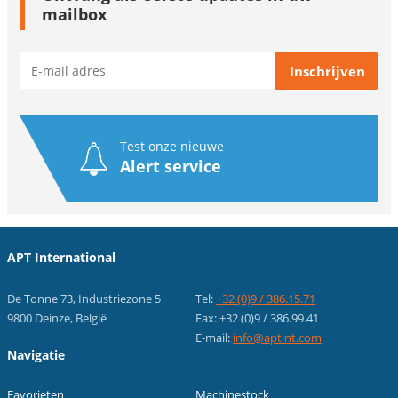
mailbox
Test onze nieuwe
Alert service
APT International
De Tonne 73, Industriezone 5
Tel:
+32 (0)9 / 386.15.71
9800 Deinze, België
Fax: +32 (0)9 / 386.99.41
E-mail:
info@aptint.com
Navigatie
Favorieten
Machinestock