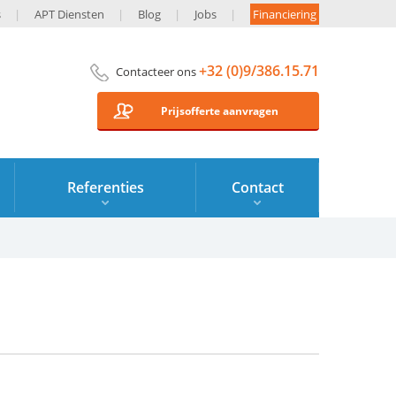
s
APT Diensten
Blog
Jobs
Financiering
+32 (0)9/386.15.71
Contacteer ons
Prijsofferte aanvragen
Referenties
Contact