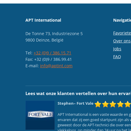
APT International
Navigati
Favoriet
De Tonne 73, Industriezone 5
9800 Deinze, België
Over ons
Jobs
Tel:
+32 (0)9 / 386.15.71
FAQ
Fax: +32 (0)9 / 386.99.41
E-mail:
info@aptint.com
Lees wat onze klanten vertellen over hun ervar
Stephen
– Fort Vale
APT International is een vaste waarde en
ervaren dat zij een goed startpunt zijn a
geweest door de APT-technici die over ee
vlekkeloos, op minder dan 24 uur na het l