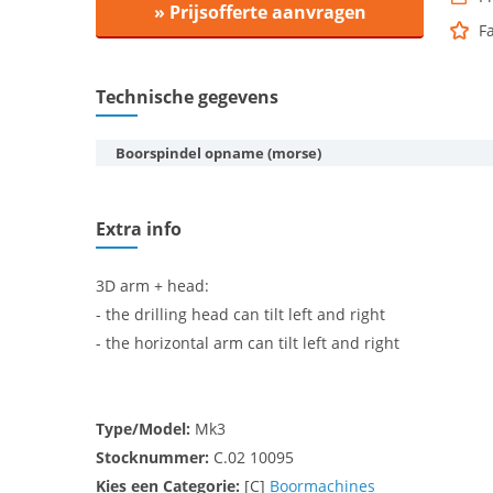
» Prijsofferte aanvragen
F
Technische gegevens
Boorspindel opname (morse)
Extra info
3D arm + head:
- the drilling head can tilt left and right
- the horizontal arm can tilt left and right
Type/Model:
Mk3
Stocknummer:
C.02 10095
Kies een
Categorie:
[C]
Boormachines