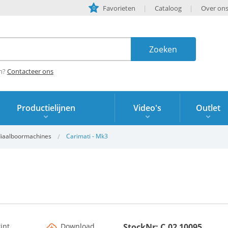
Favorieten
Cataloog
Over on
0
en?
Contacteer ons
Productielijnen
Video's
Outlet
iaalboormachines
Carimati - Mk3
rint
Download
StockNr: C.02 10095