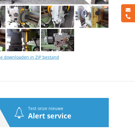
ne downloaden in ZIP bestand
Test onze nieuwe
Alert service