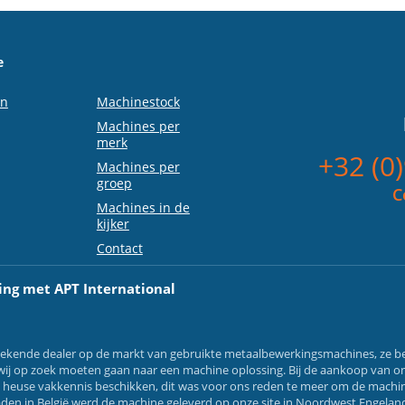
e
en
Machinestock
Machines per
merk
+32 (0
Machines per
groep
C
Machines in de
kijker
Contact
ing met APT International
 gekende dealer op de markt van gebruikte metaalbewerkingsmachines, ze be
ls wij op zoek moeten gaan naar een machine oplossing. Bij de aankoop van o
n heuse vakkennis beschikken, dit was voor ons reden te meer om de machin
aden in België werd de machine geleverd op onze site in Noordwest Engeland