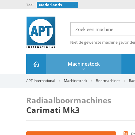
Taal:
Nederlands
Niet de gewenste machine gevond
Machinestock
APT International
Machinestock
Boormachines
Rad
Radiaalboormachines
Carimati Mk3
P