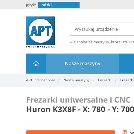
Język:
Polski
Nie znalazłeś maszyny, której szuka
Nasze maszyny
APT International
Nasze maszyny
Frezarki
Frezark
Frezarki uniwersalne i CNC
Huron K3X8F - X: 780 - Y: 70
W