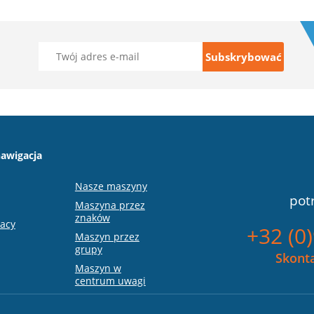
awigacja
Nasze maszyny
pot
Maszyna przez
znaków
racy
+32 (0
Maszyn przez
grupy
Skonta
Maszyn w
centrum uwagi