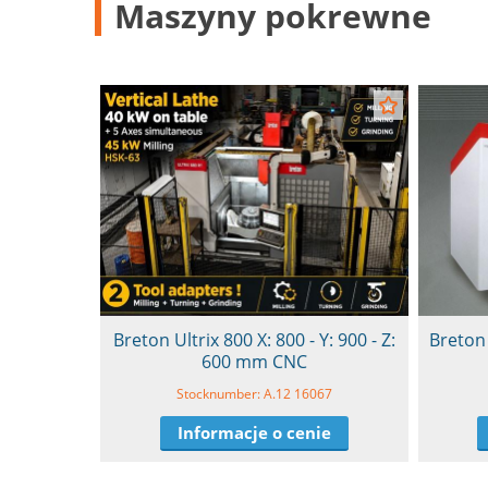
Maszyny pokrewne
Breton Ultrix 800 X: 800 - Y: 900 - Z:
Breton 
600 mm CNC
Stocknumber: A.12 16067
Informacje o cenie