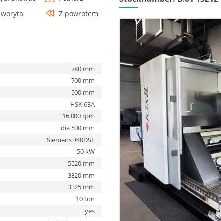
aworyta
Z powrotem
780 mm
700 mm
500 mm
HSK 63A
16 000 rpm
dia 500 mm
Siemens 840DSL
50 kW
5520 mm
3320 mm
3325 mm
10 ton
yes