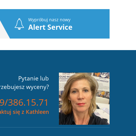
Wypróbuj nasz nowy
Alert Service
Pytanie lub
rzebujesz wyceny?
)9/386.15.71
ktuj się z Kathleen