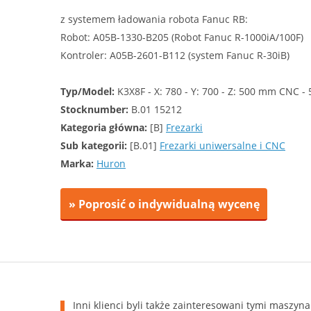
z systemem ładowania robota Fanuc RB:
Robot: A05B-1330-B205 (Robot Fanuc R-1000iA/100F)
Kontroler: A05B-2601-B112 (system Fanuc R-30iB)
Typ/Model:
K3X8F - X: 780 - Y: 700 - Z: 500 mm CNC - 
Stocknumber:
B.01 15212
Kategoria główna:
[B]
Frezarki
Sub kategorii:
[B.01]
Frezarki uniwersalne i CNC
Marka:
Huron
» Poprosić o indywidualną wycenę
Inni klienci byli także zainteresowani tymi maszyn