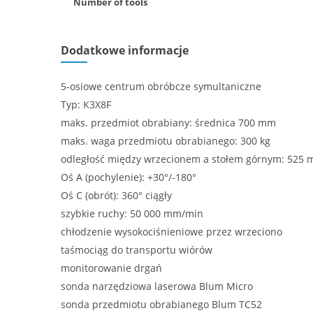
Number of tools
Dodatkowe informacje
5-osiowe centrum obróbcze symultaniczne
Typ: K3X8F
maks. przedmiot obrabiany: średnica 700 mm
maks. waga przedmiotu obrabianego: 300 kg
odległość między wrzecionem a stołem górnym: 525
Oś A (pochylenie): +30°/-180°
Oś C (obrót): 360° ciągły
szybkie ruchy: 50 000 mm/min
chłodzenie wysokociśnieniowe przez wrzeciono
taśmociąg do transportu wiórów
monitorowanie drgań
sonda narzędziowa laserowa Blum Micro
sonda przedmiotu obrabianego Blum TC52