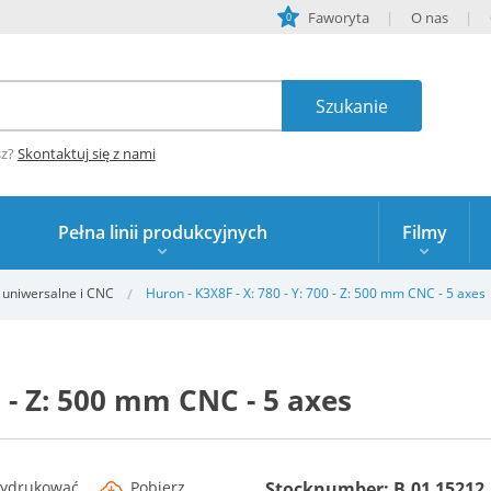
Faworyta
O nas
0
sz?
Skontaktuj się z nami
Pełna linii produkcyjnych
Filmy
i uniwersalne i CNC
Huron - K3X8F - X: 780 - Y: 700 - Z: 500 mm CNC - 5 axes
0 - Z: 500 mm CNC - 5 axes
ydrukować
Pobierz
Stocknumber: B.01 15212