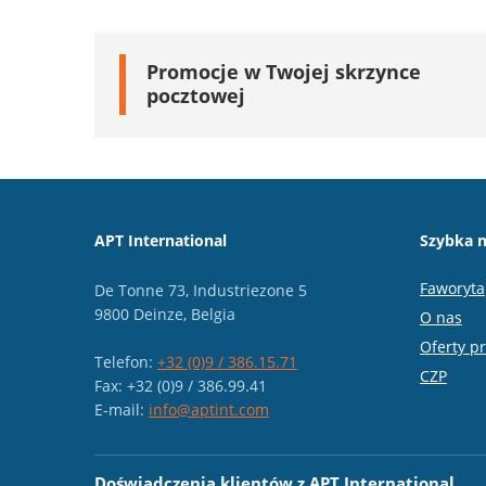
Promocje w Twojej skrzynce
pocztowej
APT International
Szybka n
Faworyta
De Tonne 73, Industriezone 5
9800 Deinze, Belgia
O nas
Oferty p
Telefon:
+32 (0)9 / 386.15.71
CZP
Fax: +32 (0)9 / 386.99.41
E-mail:
info@aptint.com
Doświadczenia klientów z APT International