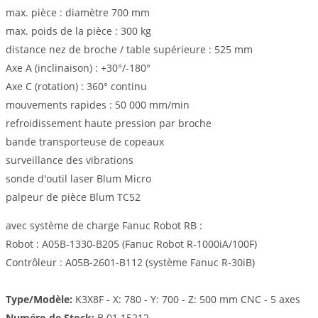
max. pièce : diamètre 700 mm
max. poids de la pièce : 300 kg
distance nez de broche / table supérieure : 525 mm
Axe A (inclinaison) : +30°/-180°
Axe C (rotation) : 360° continu
mouvements rapides : 50 000 mm/min
refroidissement haute pression par broche
bande transporteuse de copeaux
surveillance des vibrations
sonde d'outil laser Blum Micro
palpeur de pièce Blum TC52
avec système de charge Fanuc Robot RB :
Robot : A05B-1330-B205 (Fanuc Robot R-1000iA/100F)
Contrôleur : A05B-2601-B112 (système Fanuc R-30iB)
Type/Modèle:
K3X8F - X: 780 - Y: 700 - Z: 500 mm CNC - 5 axes
Numéro de Stock:
B.01 15212