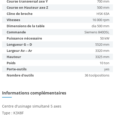
Course transversal axe Y
700 mm
Course en Hauteur axe Z
500 mm
Cône de broche
HSK 63A
Vitesses
16 000 rpm
Dimensions de la table
dia 500 mm
Commande
Siemens 840DSL
Puissance nécessaire
50 kW
Longueur G -- D
5520 mm
Largeur Av -- Ar
3320 mm
Hauteur
3325 mm
Poids
10 ton
Porte-outils
yes
Nombre d'outils
36 toolpositions
Informations complémentaires
Centre d'usinage simultané 5 axes
Type : K3X8F