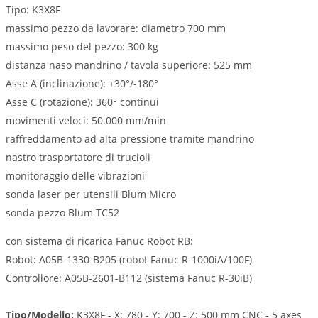
Tipo: K3X8F
massimo pezzo da lavorare: diametro 700 mm
massimo peso del pezzo: 300 kg
distanza naso mandrino / tavola superiore: 525 mm
Asse A (inclinazione): +30°/-180°
Asse C (rotazione): 360° continui
movimenti veloci: 50.000 mm/min
raffreddamento ad alta pressione tramite mandrino
nastro trasportatore di trucioli
monitoraggio delle vibrazioni
sonda laser per utensili Blum Micro
sonda pezzo Blum TC52
con sistema di ricarica Fanuc Robot RB:
Robot: A05B-1330-B205 (robot Fanuc R-1000iA/100F)
Controllore: A05B-2601-B112 (sistema Fanuc R-30iB)
Tipo/Modello:
K3X8F - X: 780 - Y: 700 - Z: 500 mm CNC - 5 axes