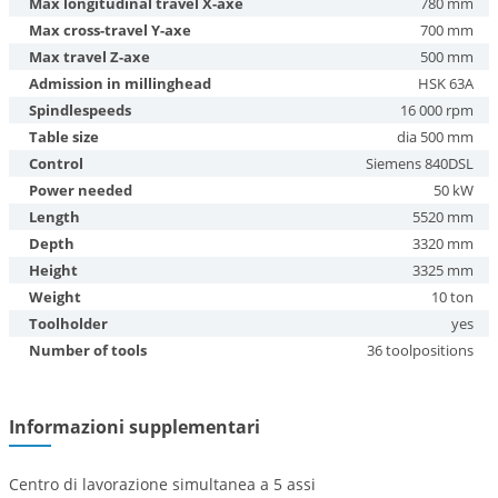
Max longitudinal travel X-axe
780 mm
Max cross-travel Y-axe
700 mm
Max travel Z-axe
500 mm
Admission in millinghead
HSK 63A
Spindlespeeds
16 000 rpm
Table size
dia 500 mm
Control
Siemens 840DSL
Power needed
50 kW
Length
5520 mm
Depth
3320 mm
Height
3325 mm
Weight
10 ton
Toolholder
yes
Number of tools
36 toolpositions
Informazioni supplementari
Centro di lavorazione simultanea a 5 assi