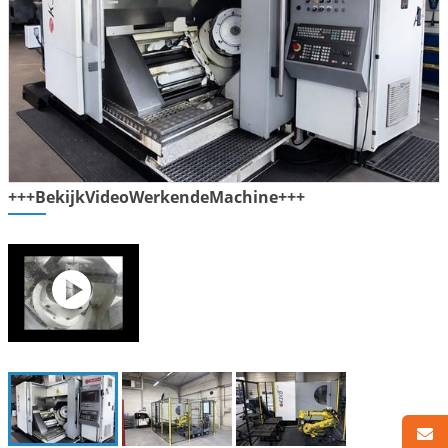
+++BekijkVideoWerkendeMachine+++