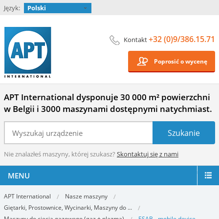
Język:
Polski
+32 (0)9/386.15.71
Kontakt
Poprosić o wycenę
APT International dysponuje 30 000 m² powierzchni
w Belgii i 3000 maszynami dostępnymi natychmiast.
Nie znalazłeś maszyny, której szukasz?
Skontaktuj się z nami
MENU
APT International
Nasze maszyny
Giętarki, Prostownice, Wycinarki, Maszyny do ...
Maszyny do cięcia gazowego (gaz + plazma)
ESAB - mobile device