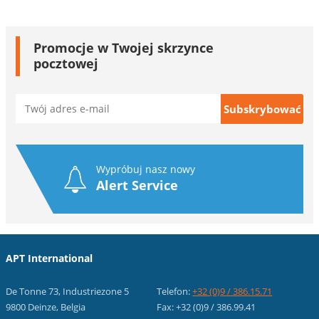
Promocje w Twojej skrzynce
pocztowej
Wypróbuj nasz nowy
Alert Service
APT International
De Tonne 73, Industriezone 5
Telefon:
+32 (0)9 / 386.15.71
9800 Deinze, Belgia
Fax: +32 (0)9 / 386.99.41