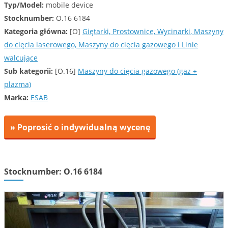
Typ/Model:
mobile device
Stocknumber:
O.16 6184
Kategoria główna:
[O]
Giętarki, Prostownice, Wycinarki, Maszyny
do cięcia laserowego, Maszyny do cięcia gazowego i Linie
walcujące
Sub kategorii:
[O.16]
Maszyny do cięcia gazowego (gaz +
plazma)
Marka:
ESAB
» Poprosić o indywidualną wycenę
Stocknumber: O.16 6184