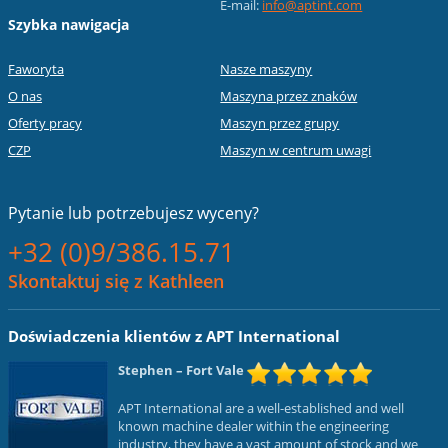
E-mail:
info@aptint.com
Szybka nawigacja
Faworyta
Nasze maszyny
O nas
Maszyna przez znaków
Oferty pracy
Maszyn przez grupy
CZP
Maszyn w centrum uwagi
Pytanie lub
potrzebujesz wyceny?
+32 (0)9/386.15.71
Skontaktuj się z Kathleen
Doświadczenia klientów z APT International
Stephen
– Fort Vale
APT International are a well-established and well
known machine dealer within the engineering
industry, they have a vast amount of stock and we