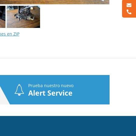
nes en ZIP
Prueba nuestro nuevo
Alert Service