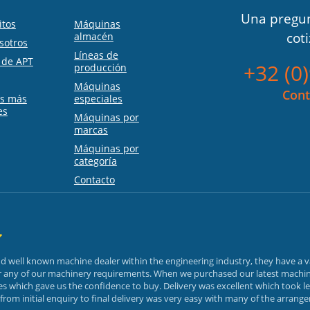
Una pregun
itos
Máquinas
cot
almacén
sotros
Líneas de
s de APT
+32 (0
producción
Máquinas
Cont
as más
especiales
es
Máquinas por
marcas
Máquinas por
categoría
Contacto
and well known machine dealer within the engineering industry, they have a 
or any of our machinery requirements. When we purchased our latest machin
 which gave us the confidence to buy. Delivery was excellent which took le
rom initial enquiry to final delivery was very easy with many of the arrang