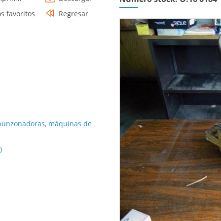
os favoritos
Regresar
 punzonadoras, máquinas de
)