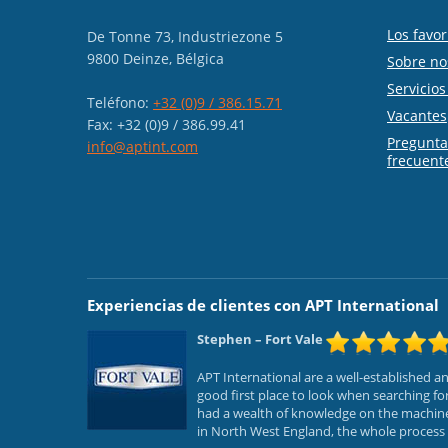
Los favor
De Tonne 73, Industriezone 5
9800 Deinze, Bélgica
Sobre no
Servicio
Teléfono:
+32 (0)9 / 386.15.71
Vacantes
Fax: +32 (0)9 / 386.99.41
Pregunt
info@aptint.com
frecuent
Experiencias de clientes con APT International
Stephen
– Fort Vale
APT International are a well-established 
good first place to look when searching f
had a wealth of knowledge on the machines
in North West England, the whole process f