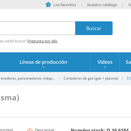
Los favoritos
Nuestro catálogo
S
0
ue usted busca?
Pregunta por ello
Líneas de producción
Videos
Sa
rezadoras, punzonadoras, máqu...
Cortadoras de gas (gas + plasma)
ES
asma)
mprimir
Descargar
Numéro stock: O.16 6184