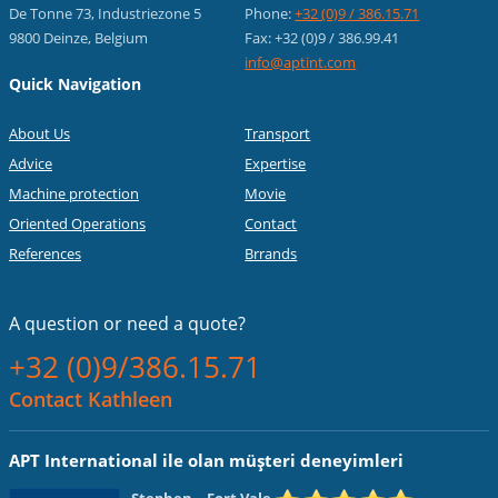
De Tonne 73, Industriezone 5
Phone:
+32 (0)9 / 386.15.71
9800 Deinze, Belgium
Fax: +32 (0)9 / 386.99.41
info@aptint.com
Quick Navigation
About Us
Transport
Advice
Expertise
Machine protection
Movie
Oriented Operations
Contact
References
Brrands
A question or
need a quote?
+32 (0)9/386.15.71
Contact Kathleen
APT International ile olan müşteri deneyimleri
Stephen
– Fort Vale